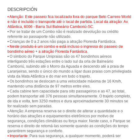
Paseo en teleférico en el Parque
Floresta Fantástica - Parque
DESCRIPCIÓN
Unipraias en Balneário Camboriú y
Unipraias
tener una vista panorámica de la
• Atenção: Este passeio fica localizado fora do parque Beto Carrero World
ciudad y sus hermosas playas.
e não é incluído o transporte até o local de partida. Local da atração: Av.
Atlântica, 6006 - Barra Sul Balneário Camboriú-SC.
• Por se tratar de um Combo não é realizado devolução ou crédito
referente ao passaporte não utilizado.
• Neste produto é um combo e está incluso o ingresso do passeio de
bondinho aéreo + a atração Floresta Fantástica.
• O símbolo do Parque Unipraias são os 47 bondinhos aéreos
interligando três estações entre o lado sul da orla de Balneário
Camboriú, subindo até o Morro da Aguada e descendo até a praia de
Laranjeiras, sendo o único do mundo a ligar duas praias com privilegiada
vista da Mata Atlântica e do mar em todo o trajeto.
• Os bondinhos se deslocam a uma velocidade máxima de 16 Km/h,
mantendo uma distância de 97 metros entre eles.
• Cada cabine tem capacidade para oito passageiros e as 47, ao total,
podem transportar até 376 pessoas simultaneamente. O trajeto completo,
de ida e volta, tem 3250 metros e dura aproximadamente 30 minutos se
for realizado sem paradas.
• Atenção: A empresa reserva-se o direito de alterar a quantidade e o
horário das atrações e equipamentos eletrônicos por motivo de
segurança, condições climáticas ou força maior. Neste caso, o Parque se
reserva o direito de retomá-las somente quando as condições do tempo
• Importante:
Para sua segurança, a qualquer momento, poderá ser