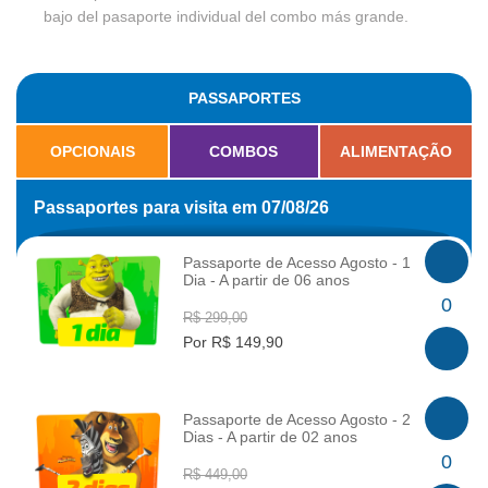
bajo del pasaporte individual del combo más grande.
PASSAPORTES
OPCIONAIS
COMBOS
ALIMENTAÇÃO
Passaportes para visita em 07/08/26
Passaporte de Acesso Agosto - 1
Dia - A partir de 06 anos
INFO
0
R$ 299,00
Por R$ 149,90
Passaporte de Acesso Agosto - 2
Dias - A partir de 02 anos
INFO
0
R$ 449,00