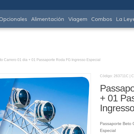
Opcionales
Alimentación
Viagem
Combos
La Ley
to Carrero 01 dia + 01 Passaporte Roda FG Ingresso Especial
Código: 263711C | 
Passapor
+ 01 Pa
Ingresso
Passaporte Beto 
Especial