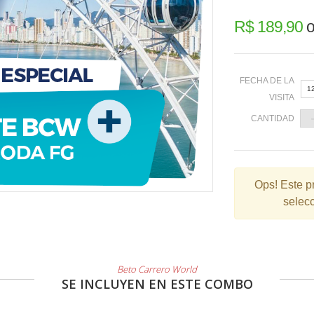
R$ 189,90
o
FECHA DE LA
1
VISITA
CANTIDAD
«
Ops!
Este p
selecc
2
9
1
2
Beto Carrero World
SE INCLUYEN EN ESTE COMBO
3