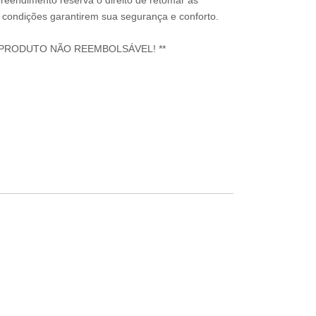
reendimento reserva o direito de retomar as
condições garantirem sua segurança e conforto.
 PRODUTO NÃO REEMBOLSÁVEL! **