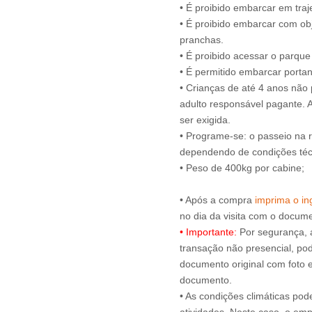
• É proibido embarcar em tra
• É proibido embarcar com obj
pranchas.
• É proibido acessar o parqu
• É permitido embarcar portan
• Crianças de até 4 anos nã
adulto responsável pagante.
ser exigida.
• Programe-se: o passeio na 
dependendo de condições técn
• Peso de 400kg por cabine;
• Após a compra
imprima o ing
• Importante:
Por segurança, 
transação não presencial, pode
documento original com foto e
documento.
• As condições climáticas pod