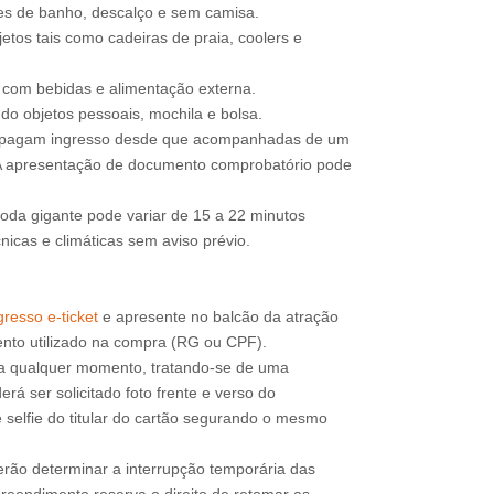
jes de banho, descalço e sem camisa.
etos tais como cadeiras de praia, coolers e
e com bebidas e alimentação externa.
do objetos pessoais, mochila e bolsa.
o pagam ingresso desde que acompanhadas de um
 A apresentação de documento comprobatório pode
roda gigante pode variar de 15 a 22 minutos
icas e climáticas sem aviso prévio.
resso e-ticket
e apresente no balcão da atração
a qualquer momento, tratando-se de uma
rá ser solicitado foto frente e verso do
 selfie do titular do cartão segurando o mesmo
erão determinar a interrupção temporária das