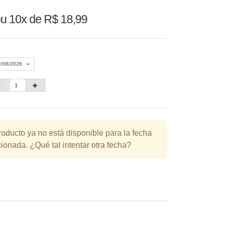
u 10x de R$ 18,99
2/06/2026
Agosto 2026
»
D
S
T
Q
Q
S
S
1
roducto ya no está disponible para la fecha
ionada. ¿Qué tal intentar otra fecha?
3
4
5
6
7
8
10
11
12
13
14
15
6
17
18
19
20
21
22
3
24
25
26
27
28
29
0
31