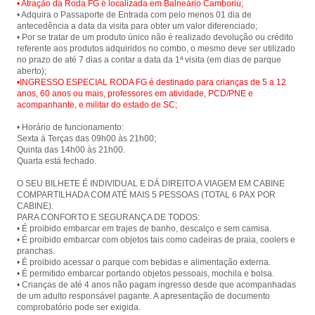
• Atração da Roda FG é localizada em Balneário Camboriú;
• Adquira o Passaporte de Entrada com pelo menos 01 dia de
antecedência a data da visita para obter um valor diferenciado;
• Por se tratar de um produto único não é realizado devolução ou crédito
referente aos produtos adquiridos no combo, o mesmo deve ser utilizado
no prazo de até 7 dias a contar a data da 1ª visita (em dias de parque
•INGRESSO ESPECIAL RODA FG é destinado para crianças de 5 a 12
anos, 60 anos ou mais, professores em atividade, PCD/PNE e
acompanhante, e militar do estado de SC;
• Horário de funcionamento:
Sexta à Terças das 09h00 às 21h00;
Quinta das 14h00 às 21h00.
Quarta está fechado.
O SEU BILHETE É INDIVIDUAL E DÁ DIREITO A VIAGEM EM CABINE
COMPARTILHADA COM ATÉ MAIS 5 PESSOAS (TOTAL 6 PAX POR
CABINE).
PARA CONFORTO E SEGURANÇA DE TODOS:
• É proibido embarcar em trajes de banho, descalço e sem camisa.
• É proibido embarcar com objetos tais como cadeiras de praia, coolers e
pranchas.
• É proibido acessar o parque com bebidas e alimentação externa.
• É permitido embarcar portando objetos pessoais, mochila e bolsa.
• Crianças de até 4 anos não pagam ingresso desde que acompanhadas
de um adulto responsável pagante. A apresentação de documento
comprobatório pode ser exigida.