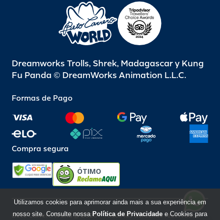
Dreamworks Trolls, Shrek, Madagascar y Kung
Fu Panda © DreamWorks Animation L.L.C.
Formas de Pago
Compra segura
ÓTIMO
Utilizamos cookies para aprimorar ainda mais a sua experiência em
nosso site. Consulte nossa
Política de Privacidade
e Cookies para
Beto Carrero World @ 2026 / Todos los derechos reservados