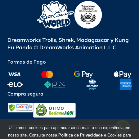
Dreamworks Trolls, Shrek, Madagascar y Kung
Fu Panda © DreamWorks Animation L.L.C.
Formas de Pago
Compra segura
ÓTIMO
Utilizamos cookies para aprimorar ainda mais a sua experiência em
nosso site. Consulte nossa
Política de Privacidade
e Cookies para
Beto Carrero World @ 2026 / Todos los derechos reservados