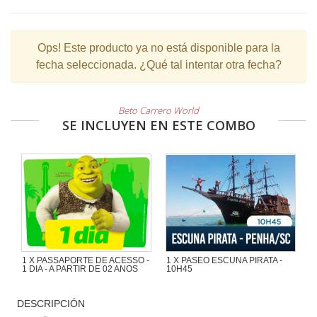
Ops!
Este producto ya no está disponible para la
fecha seleccionada. ¿Qué tal intentar otra fecha?
Beto Carrero World
SE INCLUYEN EN ESTE COMBO
1 X PASSAPORTE DE ACESSO -
1 X PASEO ESCUNA PIRATA -
1 DIA - A PARTIR DE 02 ANOS
10H45
Maravilloso paseo de 1h30 con
mucha aventura en la Escuna Pirata
DESCRIPCIÓN
del Capitán Gato por las playas e
islas de la región de Penha y