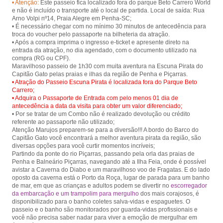
• Atenção:
Este passeio fica localizado fora do parque Beto Carrero World
Piçarras.
e não é incluído o transporte até o local de partida. Local de saída: Rua
Arno Volpi nº14, Praia Alegre em Penha-SC;
• É necessário chegar com no mínimo 30 minutos de antecedência para
troca do voucher pelo passaporte na bilheteria da atração.
• Após a compra imprima o ingresso e-ticket e apresente direto na
entrada da atração, no dia agendado, com o documento utilizado na
compra (RG ou CPF).
Maravilhoso passeio de 1h30 com muita aventura na Escuna Pirata do
• Atração do Passeio Escuna Pirata é localizada fora do Parque Beto
Carrero;
• Adquira o Passaporte de Entrada com pelo menos 01 dia de
antecedência a data da visita para obter um valor diferenciado;
• Por se tratar de um Combo não é realizado devolução ou crédito
referente ao passaporte não utilizado;
Atenção Marujos preparem-se para a diversão!!! A bordo do Barco do
Capitão Gato você encontrará a melhor aventura pirata da região, são
diversas opções para você curtir momentos incríveis;
Partindo da ponte do rio Piçarras, passando pela orla das praias de
Penha e Balneário Piçarras, navegando até a Ilha Feia, onde é possível
avistar a Caverna do Diabo e um maravilhoso voo de Fragatas. E do lado
oposto da caverna está o Porto da Roça, lugar de parada para um banho
de mar, em que as crianças e adultos podem se divertir no
escorregador
da embarcação e um trampolim para mergulho
dos mais corajosos, é
disponibilizado para o banho coletes salva-vidas e espaguetes. O
passeio e o banho são monitorados por guarda-vidas profissionais e
você não precisa saber nadar para viver a emoção de mergulhar em