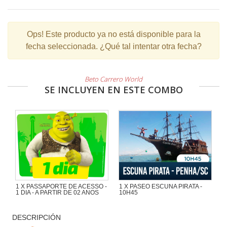
Ops!
Este producto ya no está disponible para la
fecha seleccionada. ¿Qué tal intentar otra fecha?
Beto Carrero World
SE INCLUYEN EN ESTE COMBO
1 X PASSAPORTE DE ACESSO -
1 X PASEO ESCUNA PIRATA -
1 DIA - A PARTIR DE 02 ANOS
10H45
Maravilloso paseo de 1h30 con
mucha aventura en la Escuna Pirata
DESCRIPCIÓN
del Capitán Gato por las playas e
islas de la región de Penha y