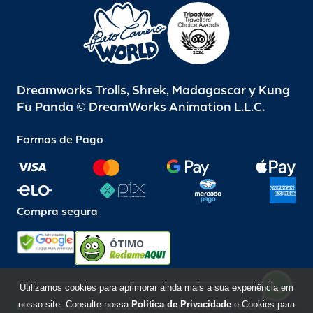
Dreamworks Trolls, Shrek, Madagascar y Kung
Fu Panda © DreamWorks Animation L.L.C.
Formas de Pago
Compra segura
ÓTIMO
Utilizamos cookies para aprimorar ainda mais a sua experiência em
nosso site. Consulte nossa
Política de Privacidade
e Cookies para
Beto Carrero World @ 2026 / Todos los derechos reservados