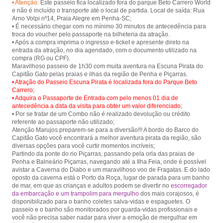
• Atenção:
Este passeio fica localizado fora do parque Beto Carrero World
Piçarras.
e não é incluído o transporte até o local de partida. Local de saída: Rua
Arno Volpi nº14, Praia Alegre em Penha-SC;
• É necessário chegar com no mínimo 30 minutos de antecedência para
troca do voucher pelo passaporte na bilheteria da atração.
• Após a compra imprima o ingresso e-ticket e apresente direto na
entrada da atração, no dia agendado, com o documento utilizado na
compra (RG ou CPF).
Maravilhoso passeio de 1h30 com muita aventura na Escuna Pirata do
• Atração do Passeio Escuna Pirata é localizada fora do Parque Beto
Carrero;
• Adquira o Passaporte de Entrada com pelo menos 01 dia de
antecedência a data da visita para obter um valor diferenciado;
• Por se tratar de um Combo não é realizado devolução ou crédito
referente ao passaporte não utilizado;
Atenção Marujos preparem-se para a diversão!!! A bordo do Barco do
Capitão Gato você encontrará a melhor aventura pirata da região, são
diversas opções para você curtir momentos incríveis;
Partindo da ponte do rio Piçarras, passando pela orla das praias de
Penha e Balneário Piçarras, navegando até a Ilha Feia, onde é possível
avistar a Caverna do Diabo e um maravilhoso voo de Fragatas. E do lado
oposto da caverna está o Porto da Roça, lugar de parada para um banho
de mar, em que as crianças e adultos podem se divertir no
escorregador
da embarcação e um trampolim para mergulho
dos mais corajosos, é
disponibilizado para o banho coletes salva-vidas e espaguetes. O
passeio e o banho são monitorados por guarda-vidas profissionais e
você não precisa saber nadar para viver a emoção de mergulhar em