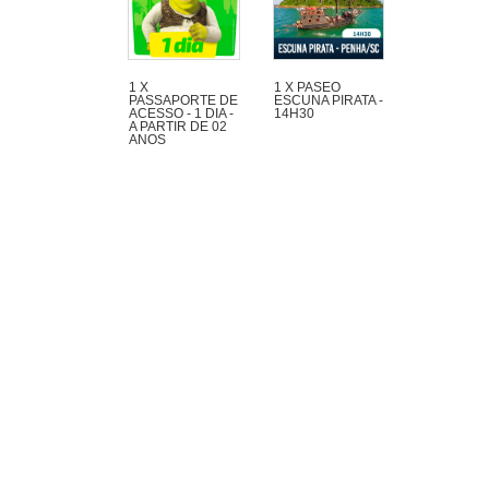
1 X
1 X PASEO
PASSAPORTE DE
ESCUNA PIRATA -
ACESSO - 1 DIA -
14H30
A PARTIR DE 02
ANOS
Maravilloso paseo
de 1h30 con mucha
aventura en la
Escuna Pirata del
Capitán Gato por las
playas e islas de la
región de Penha y
Piçarras.