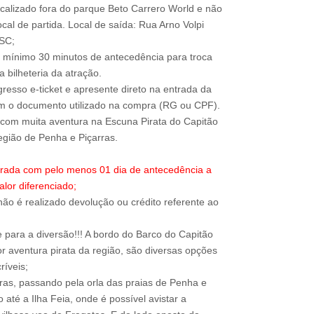
ocalizado fora do parque Beto Carrero World e não
local de partida. Local de saída: Rua Arno Volpi
-SC;
 mínimo 30 minutos de antecedência para troca
 bilheteria da atração.
resso e-ticket e apresente direto na entrada da
om o documento utilizado na compra (RG ou CPF).
com muita aventura na Escuna Pirata do Capitão
trada com pelo menos 01 dia de antecedência a
alor diferenciado;
ão é realizado devolução ou crédito referente ao
para a diversão!!! A bordo do Barco do Capitão
r aventura pirata da região, são diversas opções
ríveis;
rras, passando pela orla das praias de Penha e
até a Ilha Feia, onde é possível avistar a