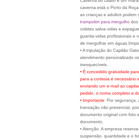
Caverna do Diabo e um maravi
caverna está o Porto da Roça
as crianças e adultos podem s
trampolim para mergulho
dos 
coletes salva-vidas e espagu
guarda-vidas profissionais e 
de mergulhar em águas límpi
• A tripulação do Capitão Gat
atendimento personalizado 
• É concedido gratuidade par
para a cortesia é necessário
enviando um e-mail ao capit
pedido, o nome completo e da
• Importante:
Por segurança, 
transação não presencial, pode
documento original com foto e
documento;
• Atenção: A empresa reserva-s
suspensão, quantidade e o ho