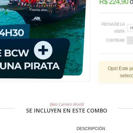
R$ 224,90
o
FECHA DE LA
1
VISITA
CANTIDAD
«
Ops!
Este p
selecc
2
9
1
2
Beto Carrero World
SE INCLUYEN EN ESTE COMBO
3
DESCRIPCIÓN