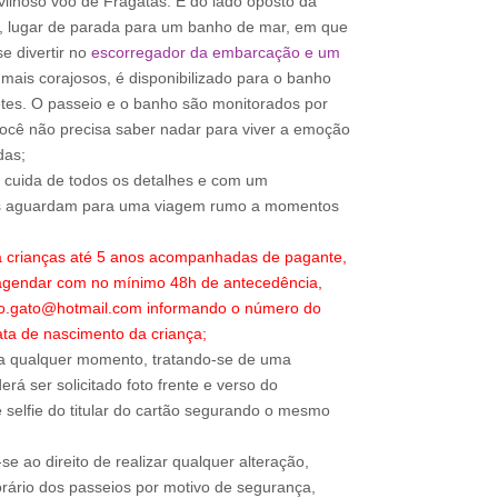
lhoso voo de Fragatas. E do lado oposto da
, lugar de parada para um banho de mar, em que
e divertir no
escorregador da embarcação e um
mais corajosos, é disponibilizado para o banho
etes. O passeio e o banho são monitorados por
você não precisa saber nadar para viver a emoção
das;
o cuida de todos os detalhes e com um
os aguardam para uma viagem rumo a momentos
a crianças até 5 anos acompanhadas de pagante,
 agendar com no mínimo 48h de antecedência,
ao.gato@hotmail.com informando o número do
ta de nascimento da criança;
a qualquer momento, tratando-se de uma
rá ser solicitado foto frente e verso do
 selfie do titular do cartão segurando o mesmo
e ao direito de realizar qualquer alteração,
rário dos passeios por motivo de segurança,