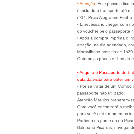
• Atenção:
Este passeio fica l
é incluído o transporte até o 
nº14, Praia Alegre em Penha
• É necessário chegar com no
do voucher pelo passaporte na
• Após a compra imprima o ing
atração, no dia agendado, c
Maravilhoso passeio de 1h30 
• Adquira o Passaporte de En
data da visita para obter um v
• Por se tratar de um Combo n
passaporte não utilizado;
Atenção Marujos preparem-se 
Gato você encontrará a melho
para você curtir momentos inc
Partindo da ponte do rio Piça
Balneário Piçarras, navegando 