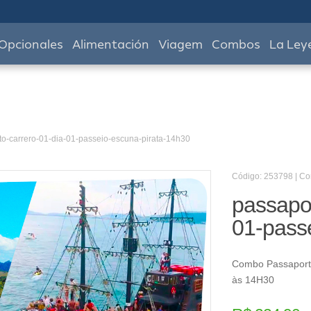
Opcionales
Alimentación
Viagem
Combos
La Ley
to-carrero-01-dia-01-passeio-escuna-pirata-14h30
Código: 253798 | C
passapor
01-pass
Combo Passaporte
às 14H30