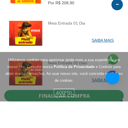
Por R$ 208,90
Meia Entrada 01 Dia
INFO
SAIBA MAIS
Utilizamos cookies para aprimorar ainda mais a sua experiência em
Meia Entrada 02 Dias
nosso site. Consulte nossa
Política de Privacidade
e Cookies para
INFO
obter mais informações. Ao usar nosso site, você concorda com o uso
SAIBA MAIS
de cookies.
ACEPTO
FINALIZAR COMPRA
Residentes de Santa Catarina
Agosto - 1 Dia
INFO
0
R$ 299,90
Por R$ 82,90