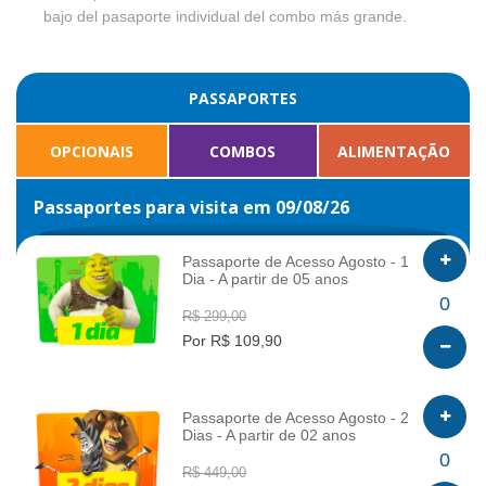
bajo del pasaporte individual del combo más grande.
PASSAPORTES
OPCIONAIS
COMBOS
ALIMENTAÇÃO
Passaportes para visita em 09/08/26
Passaporte de Acesso Agosto - 1
Dia - A partir de 05 anos
INFO
0
R$ 299,00
Por R$ 109,90
Passaporte de Acesso Agosto - 2
Dias - A partir de 02 anos
INFO
0
R$ 449,00