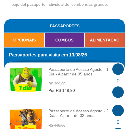
bajo del pasaporte individual del combo más grande.
PASSAPORTES
OPCIONAIS
COMBOS
ALIMENTAÇÃO
Passaportes para visita em 13/08/26
Passaporte de Acesso Agosto - 1
Dia - A partir de 05 anos
INFO
0
R$ 299,00
Por R$ 149,90
Passaporte de Acesso Agosto - 2
Dias - A partir de 02 anos
INFO
0
R$ 449,00