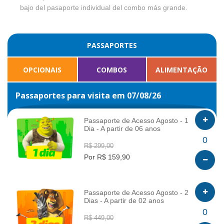
bajo del pasaporte individual del combo más grande.
PASSAPORTES
OPCIONAIS
COMBOS
ALIMENTAÇÃO
Passaportes para visita em 07/08/26
Passaporte de Acesso Agosto - 1
Dia - A partir de 06 anos
INFO
0
R$ 299,00
Por R$ 159,90
Passaporte de Acesso Agosto - 2
Dias - A partir de 02 anos
INFO
0
R$ 449,00