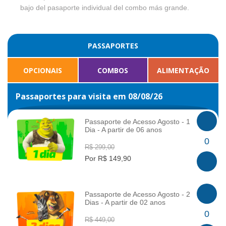
bajo del pasaporte individual del combo más grande.
PASSAPORTES
OPCIONAIS
COMBOS
ALIMENTAÇÃO
Passaportes para visita em 08/08/26
Passaporte de Acesso Agosto - 1
Dia - A partir de 06 anos
INFO
0
R$ 299,00
Por R$ 149,90
Passaporte de Acesso Agosto - 2
Dias - A partir de 02 anos
INFO
0
R$ 449,00