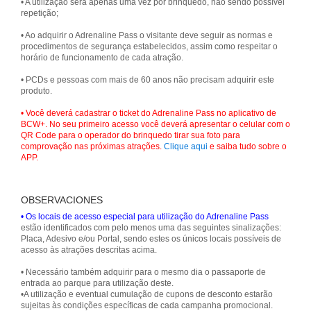
• A utilização será apenas uma vez por brinquedo, não sendo possível
repetição;
• Ao adquirir o Adrenaline Pass o visitante deve seguir as normas e
procedimentos de segurança estabelecidos, assim como respeitar o
horário de funcionamento de cada atração.
• PCDs e pessoas com mais de 60 anos não precisam adquirir este
produto.
• Você deverá cadastrar o ticket do Adrenaline Pass no aplicativo de
BCW+. No seu primeiro acesso você deverá apresentar o celular com o
QR Code para o operador do brinquedo tirar sua foto para
comprovação nas próximas atrações.
Clique aqui
e saiba tudo sobre o
APP.
OBSERVACIONES
• Os locais de acesso especial para utilização do Adrenaline Pass
estão identificados com pelo menos uma das seguintes sinalizações:
Placa, Adesivo e/ou Portal, sendo estes os únicos locais possíveis de
acesso às atrações descritas acima.
• Necessário também adquirir para o mesmo dia o passaporte de
entrada ao parque para utilização deste.
•A utilização e eventual cumulação de cupons de desconto estarão
sujeitas às condições específicas de cada campanha promocional.