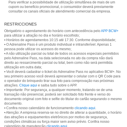
Para verificar a possibilidade de utilização simultânea de mais de um
cupom ou benefício promocional, o consumidor deverá previamente
consultar os canais oficiais de atendimento comercial da empresa.
RESTRICCIONES
Obrigatório o agendamento do horário com antecedência pelo
APP BCW+
para utilizar a atração no dia e horário escolhido;
• Horários de agendamentos 10:15 até 17:30. Conforme disponibilidade;
• O Adrenaline Pass é um produto individual e intransferível. Apenas 1
pessoa pode utilizar os acessos do mesmo;
• A não utilização parcial ou total de todos os acessos especiais permitidos
pelo Adrenaline Pass, na data selecionada no ato da compra não dará
direito ao ressarcimento parcial ou total, bem como não será permitida
utilização em outra data;
• Você deverá cadastrar o ticket do Adrenaline Pass no aplicativo BCW+. No
seu primeiro acesso você deverá apresentar o celular com o QR Code para
o operador do brinquedo tirar sua foto para comprovação nas próximas
atrações.
Clique aqui
e saiba tudo sobre o APP.
• Importante: Por segurança, a qualquer momento, tratando-se de uma
transação não presencial, poderá ser solicitado foto frente e verso do
documento original com foto e selfie do titular do cartão segurando o mesmo
documento.
• Confira nosso calendário de funcionamento
clicando aqui
.
• Atenção: A empresa reserva-se no direito de alterar a quantidade, o horário
das atrações e equipamentos eletrônicos por motivo de segurança,
condições climáticas ou força maior sem aviso prévio. Confira nosso
calendário de manutenção
clicando aqui
.