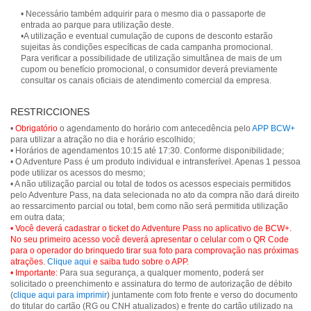
• Necessário também adquirir para o mesmo dia o passaporte de
entrada ao parque para utilização deste.
•A utilização e eventual cumulação de cupons de desconto estarão
sujeitas às condições específicas de cada campanha promocional.
Para verificar a possibilidade de utilização simultânea de mais de um
cupom ou benefício promocional, o consumidor deverá previamente
consultar os canais oficiais de atendimento comercial da empresa.
RESTRICCIONES
•
Obrigatório
o agendamento do horário com antecedência pelo
APP BCW+
para utilizar a atração no dia e horário escolhido;
• Horários de agendamentos 10:15 até 17:30. Conforme disponibilidade;
• O Adventure Pass é um produto individual e intransferível. Apenas 1 pessoa
pode utilizar os acessos do mesmo;
• A não utilização parcial ou total de todos os acessos especiais permitidos
pelo Adventure Pass, na data selecionada no ato da compra não dará direito
ao ressarcimento parcial ou total, bem como não será permitida utilização
• Você deverá cadastrar o ticket do Adventure Pass no aplicativo de BCW+.
No seu primeiro acesso você deverá apresentar o celular com o QR Code
para o operador do brinquedo tirar sua foto para comprovação nas próximas
atrações.
Clique aqui
e saiba tudo sobre o APP.
• Importante:
Para sua segurança, a qualquer momento, poderá ser
solicitado o preenchimento e assinatura do termo de autorização de débito
(
clique aqui para imprimir
) juntamente com foto frente e verso do documento
do titular do cartão (RG ou CNH atualizados) e frente do cartão utilizado na