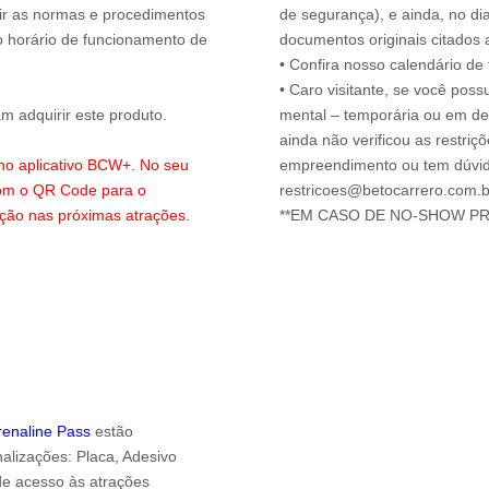
uir as normas e procedimentos
de segurança), e ainda, no di
o horário de funcionamento de
documentos originais citados 
• Confira nosso calendário d
• Caro visitante, se você possu
 adquirir este produto.
mental – temporária ou em defi
ainda não verificou as restriç
 no aplicativo BCW+. No seu
empreendimento ou tem dúvida
com o QR Code para o
restricoes@betocarrero.com.b
ação nas próximas atrações.
drenaline Pass
estão
alizações: Placa, Adesivo
 de acesso às atrações