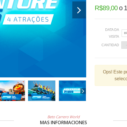
R$
89,00
o
1
DATA DA
0
VISITA
CANTIDAD
«
Ops!
Este p
selecc
2
9
1
2
3
Beto Carrero World
MAS INFORMACIONES