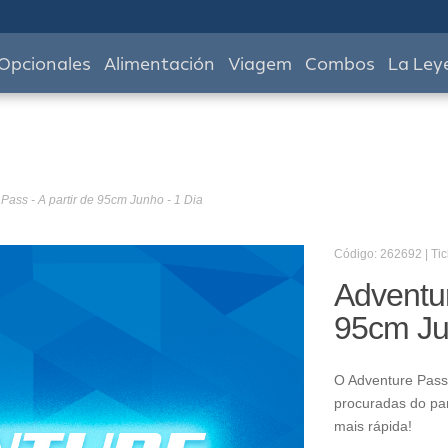
Opcionales
Alimentación
Viagem
Combos
La Ley
Pass - A partir de 95cm Junho - 1 Dia
Código: 262692 | Tic
Adventur
95cm Ju
O Adventure Pass 
procuradas do pa
mais rápida!