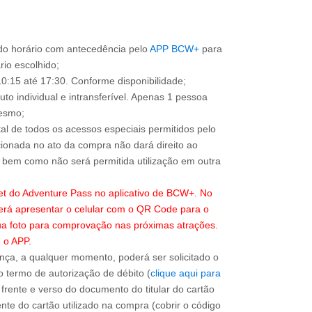
o horário com antecedência pelo
APP BCW+
para
ário escolhido;
0:15 até 17:30. Conforme disponibilidade;
to individual e intransferível. Apenas 1 pessoa
mesmo;
total de todos os acessos especiais permitidos pelo
ionada no ato da compra não dará direito ao
l, bem como não será permitida utilização em outra
ket do Adventure Pass no aplicativo de BCW+. No
erá apresentar o celular com o QR Code para o
sua foto para comprovação nas próximas atrações.
 o APP.
ça, a qualquer momento, poderá ser solicitado o
 termo de autorização de débito (
clique aqui para
 frente e verso do documento do titular do cartão
nte do cartão utilizado na compra (cobrir o código