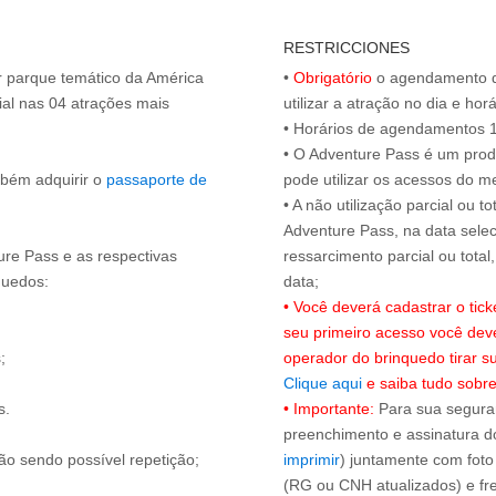
RESTRICCIONES
or parque temático da América
•
Obrigatório
o agendamento d
al nas 04 atrações mais
utilizar a atração no dia e hor
• Horários de agendamentos 1
• O Adventure Pass é um produ
mbém adquirir o
passaporte de
pode utilizar os acessos do 
• A não utilização parcial ou 
Adventure Pass, na data selec
ure Pass e as respectivas
ressarcimento parcial ou tota
quedos:
• Você deverá cadastrar o tic
seu primeiro acesso você dev
;
operador do brinquedo tirar 
Clique aqui
e saiba tudo sobre
s.
• Importante:
Para sua seguran
preenchimento e assinatura do
ão sendo possível repetição;
imprimir
) juntamente com foto
(RG ou CNH atualizados) e fre