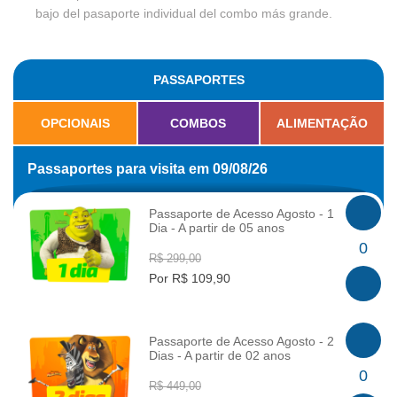
bajo del pasaporte individual del combo más grande.
PASSAPORTES
OPCIONAIS
COMBOS
ALIMENTAÇÃO
Passaportes para visita em 09/08/26
Passaporte de Acesso Agosto - 1
Dia - A partir de 05 anos
INFO
0
R$ 299,00
Por R$ 109,90
Passaporte de Acesso Agosto - 2
Dias - A partir de 02 anos
INFO
0
R$ 449,00