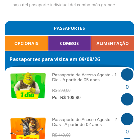
bajo del pasaporte individual del combo más grande.
PASSAPORTES
OPCIONAIS
COMBOS
ALIMENTAÇÃO
Passaportes para visita em 09/08/26
Passaporte de Acesso Agosto - 1
Dia - A partir de 05 anos
INFO
0
R$ 299,00
Por R$ 109,90
Passaporte de Acesso Agosto - 2
Dias - A partir de 02 anos
INFO
0
R$ 449,00