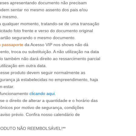
 meses apresentando documento não precisam
 podem sentar no mesmo assento dos pais e/ou
a qualquer momento, tratando-se de uma transação
icitado foto frente e verso do documento original
do cartão segurando o mesmo documento.
o passaporte
da Acesso VIP nos shows não dá
mento, troca ou substituição. A não utilização na data
do também não dará direito ao ressarcimento parcial
utilização em outra data.
m esse produto devem seguir normalmente as
gurança já estabelecidas no empreendimento, haja
m-estar.
e funcionamento
clicando aqui
.
e o direito de alterar a quantidade e o horário das
rônicos por motivo de segurança, condições
 aviso prévio. Confira nosso calendário de