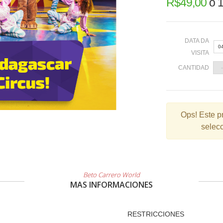
R$
49,00
o
1
DATA DA
0
VISITA
CANTIDAD
«
Ops!
Este p
selecc
2
9
1
2
Beto Carrero World
MAS INFORMACIONES
3
RESTRICCIONES