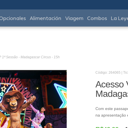
Opcionales
Alimentación
Viagem
Combos
La Ley
P 1ª Sessão - Madagascar Circus - 15h
Código: 264065 | Tic
Acesso 
Madagas
Com este passapo
na apresentação e 