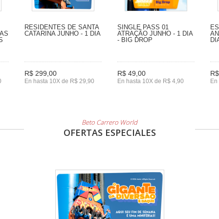
RESIDENTES DE SANTA
SINGLE PASS 01
ES
IAS
CATARINA JUNHO - 1 DIA
ATRAÇÃO JUNHO - 1 DIA
AN
S
- BIG DROP
DI
R$ 299,00
R$ 49,00
R$
0
En hasta 10X de R$ 29,90
En hasta 10X de R$ 4,90
En 
Beto Carrero World
OFERTAS ESPECIALES