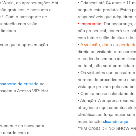
ro World, as apresentações Hot
• Crianças até 04 anos e 11
ão gratuitos, e possuem a
adquirir este produto. Estes
ça*. Com o passaporte de
esentação com visão
• Importante:
Por segurança, 
 limitada.
não presencial, poderá ser sol
com foto e selfie do titular 
esmo que a apresentação
•
A violação, dano ou perda d
direito ao visitante o ressarci
e no dia da semana identifica
ou total, não será permitida a 
• Os visitantes que possuíre
normas de procedimento e se
ssaporte de entrada
ao
vista que prezam pelo seu be
ossuem a Acesso VIP: Hot
• Confira nosso calendário d
• Atenção: A empresa reserva-s
atrações e equipamentos elet
climáticas ou força maior sem
manutenção
clicando aqui
.
iretamente no show para
de acordo com o