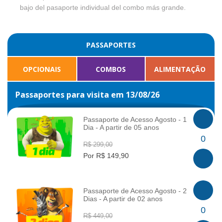
bajo del pasaporte individual del combo más grande.
PASSAPORTES
OPCIONAIS
COMBOS
ALIMENTAÇÃO
Passaportes para visita em 13/08/26
Passaporte de Acesso Agosto - 1
Dia - A partir de 05 anos
INFO
0
R$ 299,00
Por R$ 149,90
Passaporte de Acesso Agosto - 2
Dias - A partir de 02 anos
INFO
0
R$ 449,00