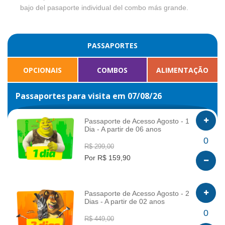
bajo del pasaporte individual del combo más grande.
PASSAPORTES
OPCIONAIS
COMBOS
ALIMENTAÇÃO
Passaportes para visita em 07/08/26
Passaporte de Acesso Agosto - 1
Dia - A partir de 06 anos
INFO
0
R$ 299,00
Por R$ 159,90
Passaporte de Acesso Agosto - 2
Dias - A partir de 02 anos
INFO
0
R$ 449,00