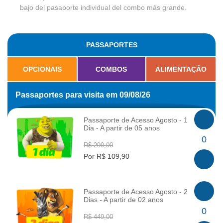
bajo del pasaporte individual del combo más grande.
PASSAPORTES
OPCIONAIS
COMBOS
ALIMENTAÇÃO
Passaportes para visita em 09/08/26
Passaporte de Acesso Agosto - 1
Dia - A partir de 05 anos
INFO
0
R$ 299,00
Por R$ 109,90
Passaporte de Acesso Agosto - 2
Dias - A partir de 02 anos
INFO
0
R$ 449,00