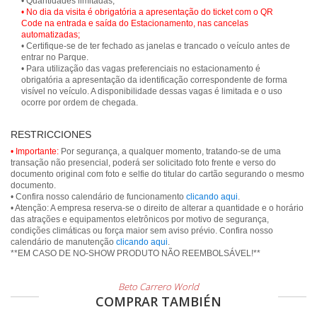
• No dia da visita é obrigatória a apresentação do ticket com o QR
Code na entrada e saída do Estacionamento, nas cancelas
automatizadas;
• Certifique-se de ter fechado as janelas e trancado o veículo antes de
entrar no Parque.
• Para utilização das vagas preferenciais no estacionamento é
obrigatória a apresentação da identificação correspondente de forma
visível no veículo. A disponibilidade dessas vagas é limitada e o uso
ocorre por ordem de chegada.
RESTRICCIONES
• Importante:
Por segurança, a qualquer momento, tratando-se de uma
transação não presencial, poderá ser solicitado foto frente e verso do
documento original com foto e selfie do titular do cartão segurando o mesmo
documento.
• Confira nosso calendário de funcionamento
clicando aqui
.
• Atenção: A empresa reserva-se o direito de alterar a quantidade e o horário
das atrações e equipamentos eletrônicos por motivo de segurança,
condições climáticas ou força maior sem aviso prévio. Confira nosso
calendário de manutenção
clicando aqui
.
**EM CASO DE NO-SHOW PRODUTO NÃO REEMBOLSÁVEL!**
Beto Carrero World
COMPRAR TAMBIÉN