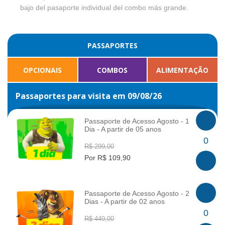
bajo del pasaporte individual del combo más grande.
PASSAPORTES
OPCIONAIS
COMBOS
ALIMENTAÇÃO
Passaportes para visita em 09/08/26
Passaporte de Acesso Agosto - 1
Dia - A partir de 05 anos
INFO
0
R$ 299,00
Por R$ 109,90
Passaporte de Acesso Agosto - 2
Dias - A partir de 02 anos
INFO
0
R$ 449,00