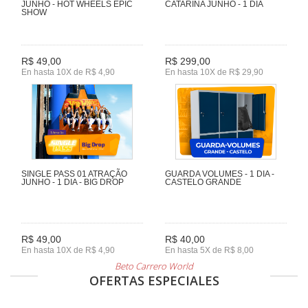
JUNHO - HOT WHEELS EPIC
CATARINA JUNHO - 1 DIA
SHOW
R$ 49,00
R$ 299,00
En hasta 10X de R$ 4,90
En hasta 10X de R$ 29,90
SINGLE PASS 01 ATRAÇÃO
GUARDA VOLUMES - 1 DIA -
JUNHO - 1 DIA - BIG DROP
CASTELO GRANDE
R$ 49,00
R$ 40,00
En hasta 10X de R$ 4,90
En hasta 5X de R$ 8,00
Beto Carrero World
OFERTAS ESPECIALES