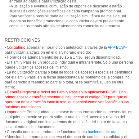
entrada ao parque para utilização deste.
•A utilização e eventual cumulação de cupons de desconto estarão
sujeitas às condições específicas de cada campanha promocional.
Para verificar a possibilidade de utilização simultânea de mais de um
cupom ou benefício promocional, o consumidor deverá previamente
consultar os canais oficiais de atendimento comercial da empresa.
RESTRICCIONES
•
Obligatorio
agendar el horario con antelación a través de la
APP BCW+
para utilizar la atracción en el día y horario elegido;
• Horarios de agendamiento: de 10:15 a 17:30, según disponibilidad.
• El Family Pass es un producto individual e intransferible. Solo una persona
puede utilizar los accesos del mismo;
• La no utilización parcial o total de todos los accesos especiales permitidos
por el Family Pass, en la fecha seleccionada al momento de la compra, no
dará derecho a reembolso parcial o total, ni se permitirá su uso en otra
• Deberás registrar el ticket del Family Pass en la aplicación BCW+. En tu
primer acceso deberás presentar el celular con el código QR para que el
operador de la atracción tome tu foto, que servirá como verificación en las
próximas atracciones.
• Importante:
Por seguridad, al tratarse de una transacción no presencial, en
cualquier momento se podrá solicitar una foto del anverso y reverso del
documento original con foto, además de una selfie del titular de la tarjeta
sosteniendo dicho documento.
• Consulta nuestro calendario de funcionamiento
haciendo clic aquí
.
• Atención: La empresa se reserva el derecho de cambiar la cantidad y el