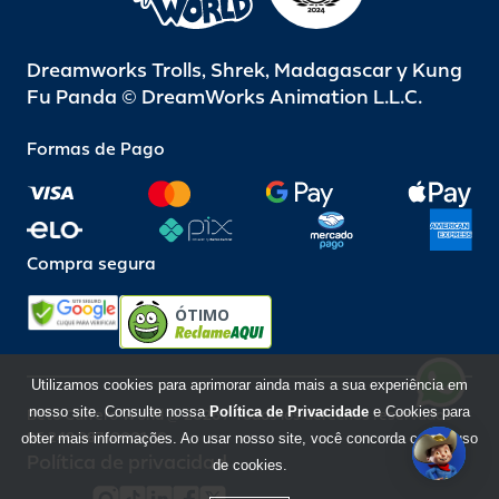
Dreamworks Trolls, Shrek, Madagascar y Kung
Fu Panda © DreamWorks Animation L.L.C.
Formas de Pago
Compra segura
ÓTIMO
Utilizamos cookies para aprimorar ainda mais a sua experiência em
nosso site. Consulte nossa
Política de Privacidade
e Cookies para
Beto Carrero World @ 2026 / Todos los derechos reservados
85.248.987/0001-10
obter mais informações. Ao usar nosso site, você concorda com o uso
Política de privacidad
de cookies.