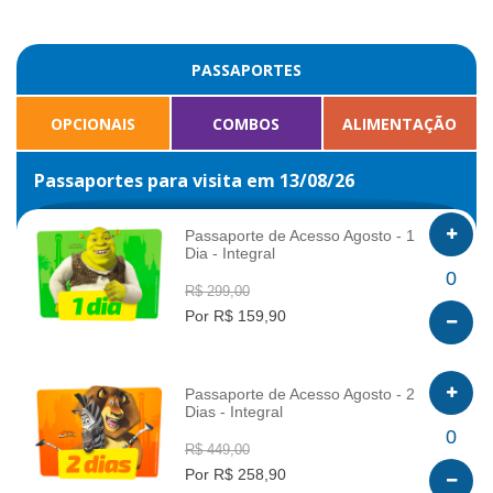
PASSAPORTES
OPCIONAIS
COMBOS
ALIMENTAÇÃO
Passaportes para visita em 13/08/26
Passaporte de Acesso Agosto - 1
Dia - Integral
INFO
0
R$ 299,00
Por R$ 159,90
Passaporte de Acesso Agosto - 2
Dias - Integral
INFO
0
R$ 449,00
Por R$ 258,90