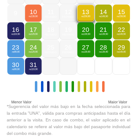
10
11
12
14
15
13
9
139,90
149,90
159,90
159,90
R$
FECHADO
FECHADO
R$
R$
R$
16
17
18
19
20
21
22
119,90
129,90
139,90
139,90
149,90
R$
R$
FECHADO
FECHADO
R$
R$
R$
23
24
25
26
27
28
29
99,90
129,90
139,90
139,90
149,90
R$
R$
FECHADO
FECHADO
R$
R$
R$
30
31
99,90
119,90
R$
R$
Menor Valor
Maior Valor
*Sugerencia del valor más bajo en la fecha seleccionada para
la entrada "UNA", válida para compras anticipadas hasta el día
anterior a la visita. En caso de combo, el valor aplicado en el
calendario se refiere al valor más bajo del pasaporte individual
del combo más grande.