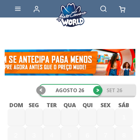
<
>
AGOSTO 26
SET 26
DOM
SEG
TER
QUA
QUI
SEX
SÁB
1
2
3
4
5
6
7
8