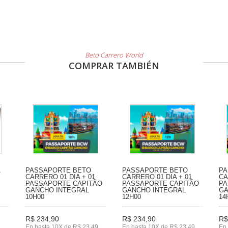
Beto Carrero World
COMPRAR TAMBIÉN
1
PASSAPORTE BETO
PASSAPORTE BETO
PA
CARRERO 01 DIA + 01
CARRERO 01 DIA + 01
CA
PASSAPORTE CAPITÃO
PASSAPORTE CAPITÃO
PA
GANCHO INTEGRAL
GANCHO INTEGRAL
GA
10H00
12H00
14
R$ 234,90
R$ 234,90
R$
En hasta 10X de R$ 23,49
En hasta 10X de R$ 23,49
En 