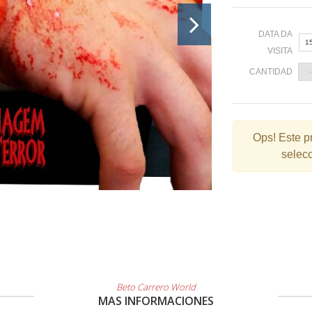
DATA DA
1
VISITA
CANTIDAD
«
Ops!
Este p
selecc
2
9
1
2
3
Beto Carrero World
MAS INFORMACIONES