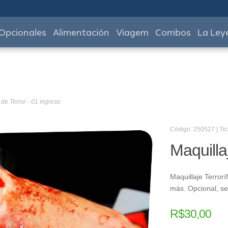
Opcionales
Alimentación
Viagem
Combos
La Ley
 de Terror - 01 ingreso
Código: 250527 | Tic
Maquilla
Maquillaje Terrorí
más. Opcional, s
R$
30,00