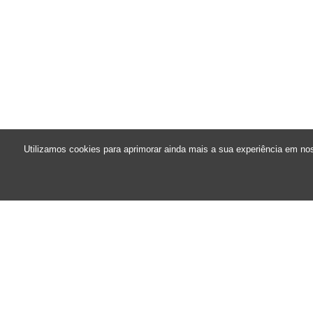
Utilizamos cookies para aprimorar ainda mais a sua experiência em no
El parque
Instituto Beto Carrero
Gobernanza
Sostenibilidad