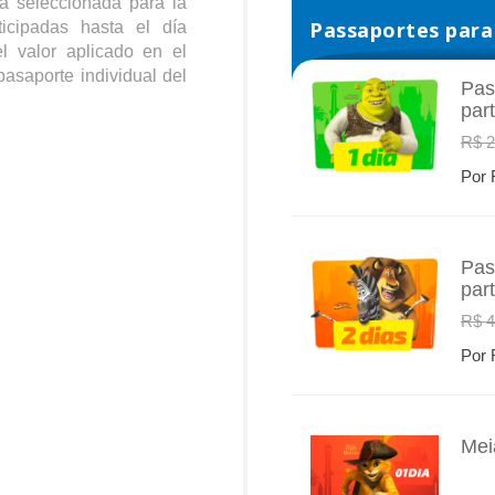
a seleccionada para la
Passaportes para 
icipadas hasta el día
l valor aplicado en el
pasaporte individual del
Pas
par
INFO
R$ 2
Por 
Pas
par
INFO
R$ 4
Por 
Mei
INFO