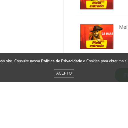
Mei
INFO
sso site. Consulte nossa
Política de Privacidade
e Cookies para obter mais 
Res
Dia
ACEPTO
F
INFO
R$ 2
Por 
Contenido
Blog
Pas
No Ritmo de Trolls
INFO
Nerf Mania
R$ 9