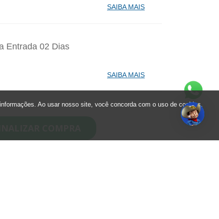
SAIBA MAIS
a Entrada 02 Dias
SAIBA MAIS
informações. Ao usar nosso site, você concorda com o uso de cookies.
identes de Santa Catarina Agosto - 1
INALIZAR COMPRA
99,90
0
R$ 119,90
R$ 0,00
Dudas
Dudas Frecuentes
aporte Anual - 1 Ano - Anual Ouro
Mapa
Como llegar
99,00