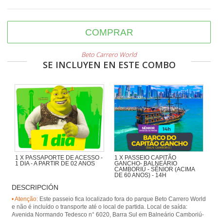
COMPRAR
Beto Carrero World
SE INCLUYEN EN ESTE COMBO
1 X PASSAPORTE DE ACESSO -
1 X PASSEIO CAPITÃO
1 DIA - A PARTIR DE 02 ANOS
GANCHO- BALNEÁRIO
CAMBORIÚ - SÊNIOR (ACIMA
DE 60 ANOS) - 14H
DESCRIPCIÓN
Navegando pela Orla de BC,
passando pela Ilha das Cabras e
• Atenção:
Este passeio fica localizado fora do parque Beto Carrero World
desembarcando na Praia de
e não é incluído o transporte até o local de partida. Local de saída:
Laranjeiras, com presença animada
Avenida Normando Tedesco n° 6020, Barra Sul em Balneário Camboriú-
de piratas.