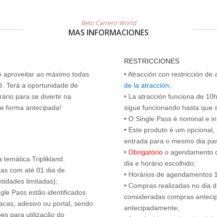
Beto Carrero World
MAS INFORMACIONES
RESTRICCIONES
cê aproveitar ao máximo todas
• Atracción con restricción de
ê. Terá a oportunidade de
de la atracción
;
ário para se divertir na
• La atracción funciona de 10h 
de forma antecipada!
sigue funcionando hasta que se 
• O Single Pass é nominal e int
• Este produto é um opcional
entrada para o mesmo dia para
•
Obrigatório
o agendamento d
temática Triplikland.
dia e horário escolhido;
das com até 01 dia de
• Horários de agendamentos 1
tidades limitadas);
• Compras realizadas no dia da
ngle Pass estão identificados
consideradas compras antecip
acas, adesivo ou portal, sendo
antecipadamente;
es para utilização do