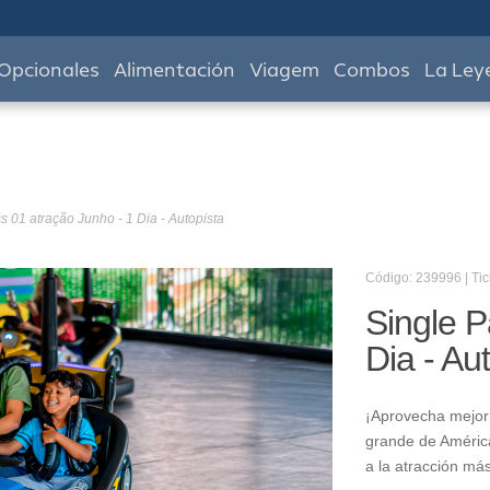
Opcionales
Alimentación
Viagem
Combos
La Ley
s 01 atração Junho - 1 Dia - Autopista
Código: 239996 | Tic
Single P
Dia - Au
¡Aprovecha mejor 
grande de América
a la atracción má