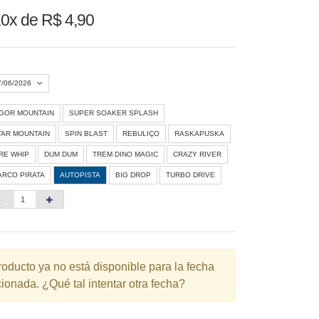
0x de R$ 4,90
7/06/2026
IGOR MOUNTAIN
SUPER SOAKER SPLASH
Agosto 2026
»
TAR MOUNTAIN
SPIN BLAST
REBULIÇO
RASKAPUSKA
D
S
T
Q
Q
S
S
IRE WHIP
DUM DUM
TREM DINO MAGIC
CRAZY RIVER
ARCO PIRATA
AUTOPISTA
BIG DROP
TURBO DRIVE
1
3
4
5
6
7
8
10
11
12
13
14
15
6
17
18
19
20
21
22
3
24
25
26
27
28
29
roducto ya no está disponible para la fecha
ionada. ¿Qué tal intentar otra fecha?
0
31