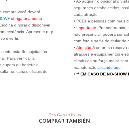
• Ao adquirir o opcional o vi
segurança estabelecidos, ass
s a compra você deverá
cada atração;
BCW+
obrigatoriamente
.
• PCDs e pessoas com mais de
Escolha o horário disponível
•
Importante:
Por segurança, 
 antecedência. Apresente o qr-
não presencial, poderá ser sol
e divertir.
com foto e selfie do titular 
•
Atenção:
A empresa reserva-s
sconto estarão sujeitas às
atrações e equipamentos elet
l. Para verificar a
climáticas ou força maior sem
um cupom ou benefício
manutenção
clicando aqui
;
ltar os canais oficiais de
•
** EM CASO DE NO-SHOW
Beto Carrero World
COMPRAR TAMBIÉN