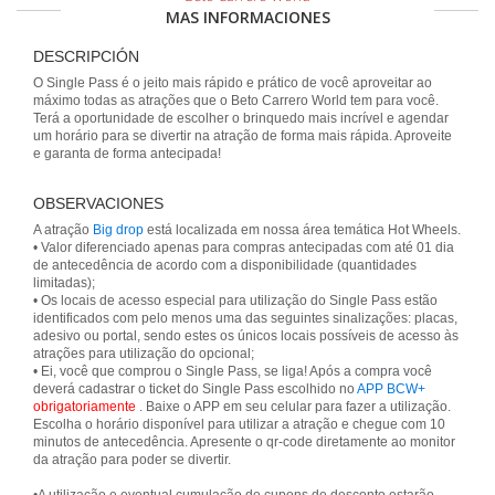
MAS INFORMACIONES
DESCRIPCIÓN
O Single Pass é o jeito mais rápido e prático de você aproveitar ao
máximo todas as atrações que o Beto Carrero World tem para você.
Terá a oportunidade de escolher o brinquedo mais incrível e agendar
um horário para se divertir na atração de forma mais rápida. Aproveite
e garanta de forma antecipada!
OBSERVACIONES
A atração
Big drop
está localizada em nossa área temática Hot Wheels.
• Valor diferenciado apenas para compras antecipadas com até 01 dia
de antecedência de acordo com a disponibilidade (quantidades
limitadas);
• Os locais de acesso especial para utilização do Single Pass estão
identificados com pelo menos uma das seguintes sinalizações: placas,
adesivo ou portal, sendo estes os únicos locais possíveis de acesso às
atrações para utilização do opcional;
• Ei, você que comprou o Single Pass, se liga! Após a compra você
deverá cadastrar o ticket do Single Pass escolhido no
APP BCW+
obrigatoriamente
. Baixe o APP em seu celular para fazer a utilização.
Escolha o horário disponível para utilizar a atração e chegue com 10
minutos de antecedência. Apresente o qr-code diretamente ao monitor
da atração para poder se divertir.