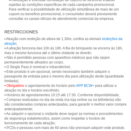
•A utilização e eventual cumulação de cupons de desconto estarão
sujeitas às condições específicas de cada campanha promocional.
Para verificar a possibilidade de utilização simultânea de mais de um
cupom ou benefício promocional, o consumidor deverá previamente
consultar os canais oficiais de atendimento comercial da empresa.
RESTRICCIONES
• Atração com restrição de altura de 1,30m, confira as demais
restrições da
atração
;
• A atração funciona das 10h às 18h. A fila do brinquedo se encerra às 18h,
mas o mesmo funciona até o último visitante se divertir;
• Não é permitido pessoas com aparelhos médicos que não sejam
permanentemente afixados ao corpo;
• O Single Pass é nominal e intransferível;
• Este produto é um opcional, sendo necessário também adquirir o
passaporte de entrada para o mesmo dia para utilização deste (quantidade
limitada);
•
Obrigatório
o agendamento do horário pelo
APP BCW+
para utilizar a
atração no dia e horário escolhido;
• Horários de agendamentos 10:15 até 17:30. Conforme disponibilidade;
• Compras realizadas no dia da visita (na loja online ou na bilheteria) não
são consideradas compras antecipadas, para garantir o melhor valor compre
antecipadamente;
• Ao adquirir o opcional o visitante deve seguir as normas e procedimentos
de segurança estabelecidos, assim como respeitar o horário de
funcionamento de cada atração;
• PCDs e pessoas com mais de 60 anos não precisam adquirir este produto.