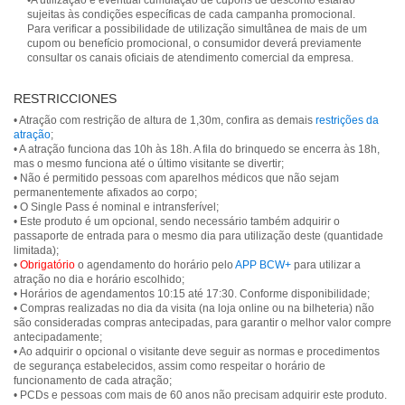
•A utilização e eventual cumulação de cupons de desconto estarão
sujeitas às condições específicas de cada campanha promocional.
Para verificar a possibilidade de utilização simultânea de mais de um
cupom ou benefício promocional, o consumidor deverá previamente
consultar os canais oficiais de atendimento comercial da empresa.
RESTRICCIONES
• Atração com restrição de altura de 1,30m, confira as demais
restrições da
atração
;
• A atração funciona das 10h às 18h. A fila do brinquedo se encerra às 18h,
mas o mesmo funciona até o último visitante se divertir;
• Não é permitido pessoas com aparelhos médicos que não sejam
permanentemente afixados ao corpo;
• O Single Pass é nominal e intransferível;
• Este produto é um opcional, sendo necessário também adquirir o
passaporte de entrada para o mesmo dia para utilização deste (quantidade
limitada);
•
Obrigatório
o agendamento do horário pelo
APP BCW+
para utilizar a
atração no dia e horário escolhido;
• Horários de agendamentos 10:15 até 17:30. Conforme disponibilidade;
• Compras realizadas no dia da visita (na loja online ou na bilheteria) não
são consideradas compras antecipadas, para garantir o melhor valor compre
antecipadamente;
• Ao adquirir o opcional o visitante deve seguir as normas e procedimentos
de segurança estabelecidos, assim como respeitar o horário de
funcionamento de cada atração;
• PCDs e pessoas com mais de 60 anos não precisam adquirir este produto.