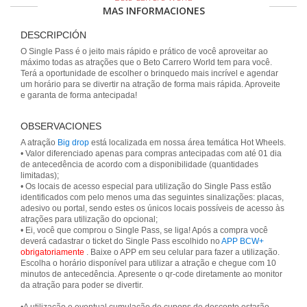
MAS INFORMACIONES
DESCRIPCIÓN
O Single Pass é o jeito mais rápido e prático de você aproveitar ao
máximo todas as atrações que o Beto Carrero World tem para você.
Terá a oportunidade de escolher o brinquedo mais incrível e agendar
um horário para se divertir na atração de forma mais rápida. Aproveite
e garanta de forma antecipada!
OBSERVACIONES
A atração
Big drop
está localizada em nossa área temática Hot Wheels.
• Valor diferenciado apenas para compras antecipadas com até 01 dia
de antecedência de acordo com a disponibilidade (quantidades
limitadas);
• Os locais de acesso especial para utilização do Single Pass estão
identificados com pelo menos uma das seguintes sinalizações: placas,
adesivo ou portal, sendo estes os únicos locais possíveis de acesso às
atrações para utilização do opcional;
• Ei, você que comprou o Single Pass, se liga! Após a compra você
deverá cadastrar o ticket do Single Pass escolhido no
APP BCW+
obrigatoriamente
. Baixe o APP em seu celular para fazer a utilização.
Escolha o horário disponível para utilizar a atração e chegue com 10
minutos de antecedência. Apresente o qr-code diretamente ao monitor
da atração para poder se divertir.