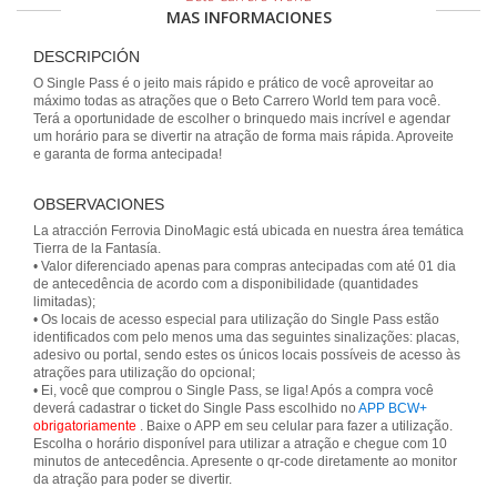
MAS INFORMACIONES
DESCRIPCIÓN
O Single Pass é o jeito mais rápido e prático de você aproveitar ao
máximo todas as atrações que o Beto Carrero World tem para você.
Terá a oportunidade de escolher o brinquedo mais incrível e agendar
um horário para se divertir na atração de forma mais rápida. Aproveite
e garanta de forma antecipada!
OBSERVACIONES
La atracción Ferrovia DinoMagic está ubicada en nuestra área temática
Tierra de la Fantasía.
• Valor diferenciado apenas para compras antecipadas com até 01 dia
de antecedência de acordo com a disponibilidade (quantidades
limitadas);
• Os locais de acesso especial para utilização do Single Pass estão
identificados com pelo menos uma das seguintes sinalizações: placas,
adesivo ou portal, sendo estes os únicos locais possíveis de acesso às
atrações para utilização do opcional;
• Ei, você que comprou o Single Pass, se liga! Após a compra você
deverá cadastrar o ticket do Single Pass escolhido no
APP BCW+
obrigatoriamente
. Baixe o APP em seu celular para fazer a utilização.
Escolha o horário disponível para utilizar a atração e chegue com 10
minutos de antecedência. Apresente o qr-code diretamente ao monitor
da atração para poder se divertir.