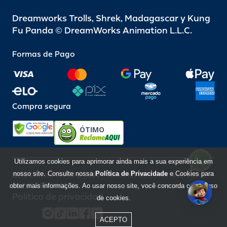
Dreamworks Trolls, Shrek, Madagascar y Kung
Fu Panda © DreamWorks Animation L.L.C.
Formas de Pago
Compra segura
ÓTIMO
Utilizamos cookies para aprimorar ainda mais a sua experiência em
nosso site. Consulte nossa
Política de Privacidade
e Cookies para
Beto Carrero World @ 2026 / Todos los derechos reservados
85.248.987/0001-10
obter mais informações. Ao usar nosso site, você concorda com o uso
Política de privacidad
de cookies.
ACEPTO