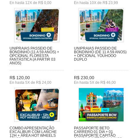
En hasta 12X de R$ 0,00
En hasta 10X de R$ 23,99
UNIPRAIAS PASSEIO DE
UNIPRAIAS PASSEIO DE
BONDINHO (11 A 59 ANOS) +
BONDINHO (DE 11 A 59 ANOS)
OPCIONAL FLORESTA
+ OPCIONAL YOUHOOO
FANTÁSTICA (A PARTIR 03
DUPLO
ANOS)
R$ 120,00
R$ 230,00
En hasta 5X de R$ 24,00
En hasta 5X de R$ 46,00
COMBO APRESENTAÇÃO
PASSAPORTE BETO
EXCALIBUR COM LANCHE
CARRERO 01 DIA + 01
12H + ÁREA HOT WHEELS
PASSAPORTE CAPITÃO