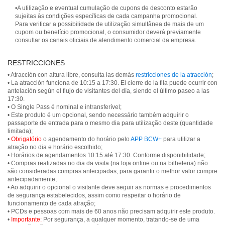
•A utilização e eventual cumulação de cupons de desconto estarão
sujeitas às condições específicas de cada campanha promocional.
Para verificar a possibilidade de utilização simultânea de mais de um
cupom ou benefício promocional, o consumidor deverá previamente
consultar os canais oficiais de atendimento comercial da empresa.
RESTRICCIONES
• Atracción con altura libre, consulta las demás
restricciones de la atracción
;
• La atracción funciona de 10:15 a 17:30. El cierre de la fila puede ocurrir con
antelación según el flujo de visitantes del día, siendo el último paseo a las
17:30.
• O Single Pass é nominal e intransferível;
• Este produto é um opcional, sendo necessário também adquirir o
passaporte de entrada para o mesmo dia para utilização deste (quantidade
limitada);
•
Obrigatório
o agendamento do horário pelo
APP BCW+
para utilizar a
atração no dia e horário escolhido;
• Horários de agendamentos 10:15 até 17:30. Conforme disponibilidade;
• Compras realizadas no dia da visita (na loja online ou na bilheteria) não
são consideradas compras antecipadas, para garantir o melhor valor compre
antecipadamente;
• Ao adquirir o opcional o visitante deve seguir as normas e procedimentos
de segurança estabelecidos, assim como respeitar o horário de
funcionamento de cada atração;
• PCDs e pessoas com mais de 60 anos não precisam adquirir este produto.
•
Importante:
Por segurança, a qualquer momento, tratando-se de uma