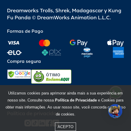
Dreamworks Trolls, Shrek, Madagascar y Kung
Fu Panda © DreamWorks Animation L.L.C.
Formas de Pago
Compra segura
ÓTIMO
Utilizamos cookies para aprimorar ainda mais a sua experiência em
nosso site. Consulte nossa
Política de Privacidade
e Cookies para
Beto Carrero World @ 2026 / Todos los derechos reservados
85.248.987/0001-10
obter mais informações. Ao usar nosso site, você concorda com o uso
Política de privacidad
de cookies.
ACEPTO