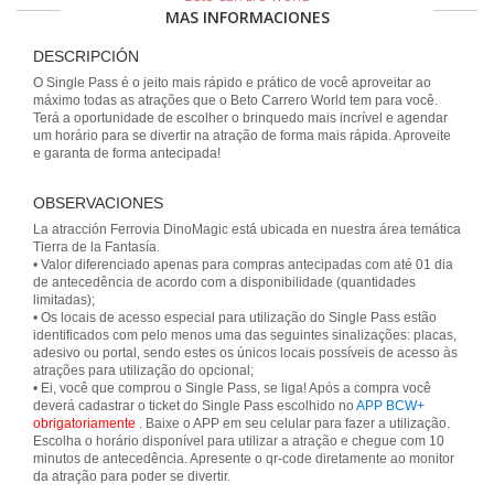
MAS INFORMACIONES
DESCRIPCIÓN
O Single Pass é o jeito mais rápido e prático de você aproveitar ao
máximo todas as atrações que o Beto Carrero World tem para você.
Terá a oportunidade de escolher o brinquedo mais incrível e agendar
um horário para se divertir na atração de forma mais rápida. Aproveite
e garanta de forma antecipada!
OBSERVACIONES
La atracción Ferrovia DinoMagic está ubicada en nuestra área temática
Tierra de la Fantasía.
• Valor diferenciado apenas para compras antecipadas com até 01 dia
de antecedência de acordo com a disponibilidade (quantidades
limitadas);
• Os locais de acesso especial para utilização do Single Pass estão
identificados com pelo menos uma das seguintes sinalizações: placas,
adesivo ou portal, sendo estes os únicos locais possíveis de acesso às
atrações para utilização do opcional;
• Ei, você que comprou o Single Pass, se liga! Após a compra você
deverá cadastrar o ticket do Single Pass escolhido no
APP BCW+
obrigatoriamente
. Baixe o APP em seu celular para fazer a utilização.
Escolha o horário disponível para utilizar a atração e chegue com 10
minutos de antecedência. Apresente o qr-code diretamente ao monitor
da atração para poder se divertir.