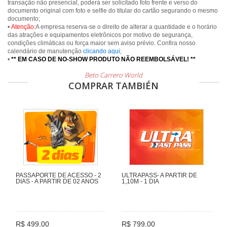
transação não presencial, poderá ser solicitado foto frente e verso do
documento original com foto e selfie do titular do cartão segurando o mesmo
documento;
•
Atenção:
A empresa reserva-se o direito de alterar a quantidade e o horário
das atrações e equipamentos eletrônicos por motivo de segurança,
condições climáticas ou força maior sem aviso prévio. Confira nosso
calendário de manutenção
clicando aqui
;
•
** EM CASO DE NO-SHOW PRODUTO NÃO REEMBOLSÁVEL! **
Beto Carrero World
COMPRAR TAMBIÉN
PASSAPORTE DE ACESSO - 2
ULTRAPASS- A PARTIR DE
DIAS - A PARTIR DE 02 ANOS
1,10M - 1 DIA
R$ 499,00
R$ 799,00