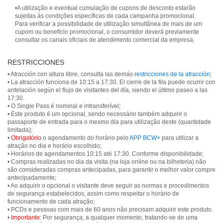
•A utilização e eventual cumulação de cupons de desconto estarão
sujeitas às condições específicas de cada campanha promocional.
Para verificar a possibilidade de utilização simultânea de mais de um
cupom ou benefício promocional, o consumidor deverá previamente
consultar os canais oficiais de atendimento comercial da empresa.
RESTRICCIONES
• Atracción con altura libre, consulta las demás
restricciones de la atracción
;
• La atracción funciona de 10:15 a 17:30. El cierre de la fila puede ocurrir con
antelación según el flujo de visitantes del día, siendo el último paseo a las
17:30.
• O Single Pass é nominal e intransferível;
• Este produto é um opcional, sendo necessário também adquirir o
passaporte de entrada para o mesmo dia para utilização deste (quantidade
limitada);
•
Obrigatório
o agendamento do horário pelo
APP BCW+
para utilizar a
atração no dia e horário escolhido;
• Horários de agendamentos 10:15 até 17:30. Conforme disponibilidade;
• Compras realizadas no dia da visita (na loja online ou na bilheteria) não
são consideradas compras antecipadas, para garantir o melhor valor compre
antecipadamente;
• Ao adquirir o opcional o visitante deve seguir as normas e procedimentos
de segurança estabelecidos, assim como respeitar o horário de
funcionamento de cada atração;
• PCDs e pessoas com mais de 60 anos não precisam adquirir este produto.
•
Importante:
Por segurança, a qualquer momento, tratando-se de uma