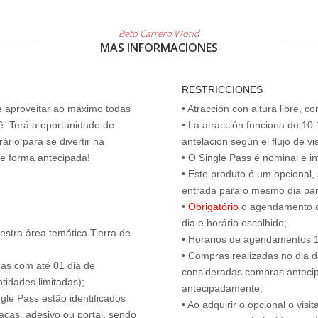
Beto Carrero World
MAS INFORMACIONES
RESTRICCIONES
cê aproveitar ao máximo todas
• Atracción con altura libre, 
ê. Terá a oportunidade de
• La atracción funciona de 10:1
ário para se divertir na
antelación según el flujo de vi
de forma antecipada!
• O Single Pass é nominal e int
• Este produto é um opcional
entrada para o mesmo dia para
•
Obrigatório
o agendamento d
dia e horário escolhido;
estra área temática Tierra de
• Horários de agendamentos 1
• Compras realizadas no dia da
das com até 01 dia de
consideradas compras antecip
tidades limitadas);
antecipadamente;
ngle Pass estão identificados
• Ao adquirir o opcional o vi
acas, adesivo ou portal, sendo