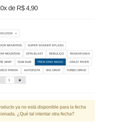
0x de R$ 4,90
9/01/2026
IGOR MOUNTAIN
SUPER SOAKER SPLASH
Agosto 2026
»
TAR MOUNTAIN
SPIN BLAST
REBULIÇO
RASKAPUSKA
D
S
T
Q
Q
S
S
IRE WHIP
DUM DUM
TREM DINO MAGIC
CRAZY RIVER
ARCO PIRATA
AUTOPISTA
BIG DROP
TURBO DRIVE
1
3
4
5
6
7
8
10
11
12
13
14
15
6
17
18
19
20
21
22
3
24
25
26
27
28
29
roducto ya no está disponible para la fecha
ionada. ¿Qué tal intentar otra fecha?
0
31