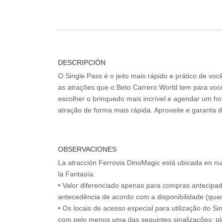
DESCRIPCIÓN
O Single Pass é o jeito mais rápido e prático de vo
as atrações que o Beto Carrero World tem para voc
escolher o brinquedo mais incrível e agendar um hor
atração de forma mais rápida. Aproveite e garanta 
OBSERVACIONES
La atracción Ferrovia DinoMagic está ubicada en nu
la Fantasía.
• Valor diferenciado apenas para compras antecipa
antecedência de acordo com a disponibilidade (quan
• Os locais de acesso especial para utilização do Si
com pelo menos uma das seguintes sinalizações: pl