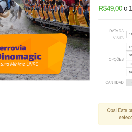
R$
49,00
o
1
DATA DA
1
VISITA
T
«
S
OPÇÕES
F
B
2
CANTIDAD
9
1
2
Ops!
Este p
selecc
3