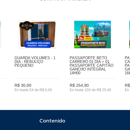
1
GUARDA VOLUMES - 1
PASSAPORTE BETO
PA
DIA - REBULIÇO
CARRERO 01 DIA + 01
CA
PEQUENO
PASSAPORTE CAPITÃO
PA
GANCHO INTEGRAL
GA
14H00
16
R$ 30,00
R$ 254,90
R$
En hasta 5X de R$ 6,00
En hasta 10X de R$ 25,49
En 
Contenido