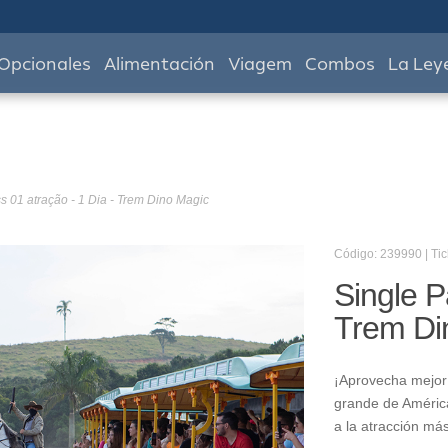
Opcionales
Alimentación
Viagem
Combos
La Ley
s 01 atração - 1 Dia - Trem Dino Magic
Código: 239990 | Tic
Single P
Trem Di
¡Aprovecha mejor 
grande de América
a la atracción má