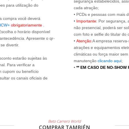
segurança estabelecidos, ass
es para utilização do
cada atração;
• PCDs e pessoas com mais de
s a compra você deverá
•
Importante:
Por segurança, 
BCW+
obrigatoriamente
.
não presencial, poderá ser sol
Escolha o horário disponível
com foto e selfie do titular 
 antecedência. Apresente o qr-
•
Atenção:
A empresa reserva-s
e divertir.
atrações e equipamentos elet
climáticas ou força maior sem
sconto estarão sujeitas às
manutenção
clicando aqui
;
l. Para verificar a
•
** EM CASO DE NO-SHOW
um cupom ou benefício
ltar os canais oficiais de
Beto Carrero World
COMPRAR TAMBIÉN