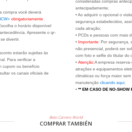
consideradas compras antecip
antecipadamente;
s a compra você deverá
• Ao adquirir o opcional o vi
BCW+
obrigatoriamente
.
segurança estabelecidos, ass
Escolha o horário disponível
cada atração;
 antecedência. Apresente o qr-
• PCDs e pessoas com mais de
e divertir.
•
Importante:
Por segurança, 
não presencial, poderá ser sol
sconto estarão sujeitas às
com foto e selfie do titular 
l. Para verificar a
•
Atenção:
A empresa reserva-s
um cupom ou benefício
atrações e equipamentos elet
ltar os canais oficiais de
climáticas ou força maior sem
manutenção
clicando aqui
;
•
** EM CASO DE NO-SHOW
Beto Carrero World
COMPRAR TAMBIÉN