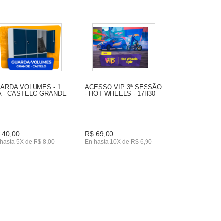
ARDA VOLUMES - 1
ACESSO VIP 3ª SESSÃO
A - CASTELO GRANDE
- HOT WHEELS - 17H30
 40,00
R$ 69,00
hasta 5X de R$ 8,00
En hasta 10X de R$ 6,90