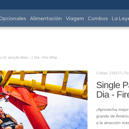
Opcionales
Alimentación
Viagem
Combos
La Ley
s 01 atração Maio - 1 Dia - Fire Whip
Código: 238237 | Tic
Single P
Dia - Fi
¡Aprovecha mejor 
grande de América
a la atracción má