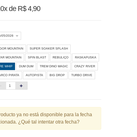
0x de R$ 4,90
5/05/2026
IGOR MOUNTAIN
SUPER SOAKER SPLASH
Agosto 2026
»
TAR MOUNTAIN
SPIN BLAST
REBULIÇO
RASKAPUSKA
D
S
T
Q
Q
S
S
IRE WHIP
DUM DUM
TREM DINO MAGIC
CRAZY RIVER
ARCO PIRATA
AUTOPISTA
BIG DROP
TURBO DRIVE
1
3
4
5
6
7
8
10
11
12
13
14
15
6
17
18
19
20
21
22
3
24
25
26
27
28
29
roducto ya no está disponible para la fecha
ionada. ¿Qué tal intentar otra fecha?
0
31