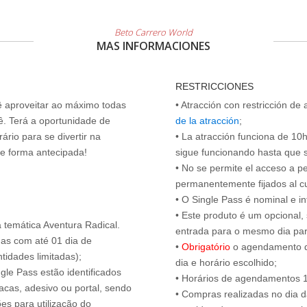
Beto Carrero World
MAS INFORMACIONES
RESTRICCIONES
cê aproveitar ao máximo todas
• Atracción con restricción de
ê. Terá a oportunidade de
de la atracción
;
ário para se divertir na
• La atracción funciona de 10h 
de forma antecipada!
sigue funcionando hasta que se 
• No se permite el acceso a p
permanentemente fijados al c
• O Single Pass é nominal e int
• Este produto é um opcional
 temática Aventura Radical.
entrada para o mesmo dia para
das com até 01 dia de
•
Obrigatório
o agendamento d
tidades limitadas);
dia e horário escolhido;
ngle Pass estão identificados
• Horários de agendamentos 1
acas, adesivo ou portal, sendo
• Compras realizadas no dia da
es para utilização do