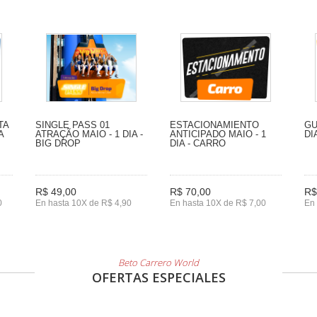
TA
SINGLE PASS 01
ESTACIONAMIENTO
GU
A
ATRAÇÃO MAIO - 1 DIA -
ANTICIPADO MAIO - 1
DI
BIG DROP
DIA - CARRO
R$ 49,00
R$ 70,00
R$
0
En hasta 10X de R$ 4,90
En hasta 10X de R$ 7,00
En 
Beto Carrero World
OFERTAS ESPECIALES