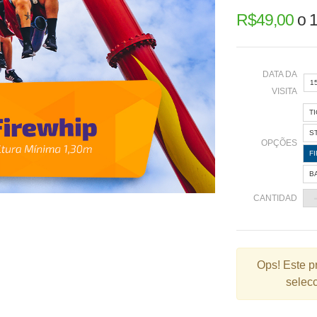
R$
49,00
o
1
DATA DA
1
VISITA
T
«
S
OPÇÕES
F
B
2
CANTIDAD
9
1
2
Ops!
Este p
selecc
3