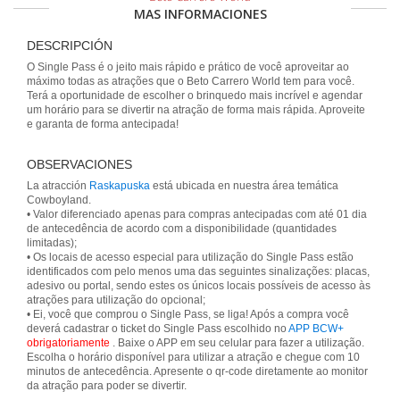
MAS INFORMACIONES
DESCRIPCIÓN
O Single Pass é o jeito mais rápido e prático de você aproveitar ao
máximo todas as atrações que o Beto Carrero World tem para você.
Terá a oportunidade de escolher o brinquedo mais incrível e agendar
um horário para se divertir na atração de forma mais rápida. Aproveite
e garanta de forma antecipada!
OBSERVACIONES
La atracción
Raskapuska
está ubicada en nuestra área temática
Cowboyland.
• Valor diferenciado apenas para compras antecipadas com até 01 dia
de antecedência de acordo com a disponibilidade (quantidades
limitadas);
• Os locais de acesso especial para utilização do Single Pass estão
identificados com pelo menos uma das seguintes sinalizações: placas,
adesivo ou portal, sendo estes os únicos locais possíveis de acesso às
atrações para utilização do opcional;
• Ei, você que comprou o Single Pass, se liga! Após a compra você
deverá cadastrar o ticket do Single Pass escolhido no
APP BCW+
obrigatoriamente
. Baixe o APP em seu celular para fazer a utilização.
Escolha o horário disponível para utilizar a atração e chegue com 10
minutos de antecedência. Apresente o qr-code diretamente ao monitor
da atração para poder se divertir.