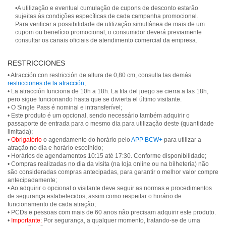
•A utilização e eventual cumulação de cupons de desconto estarão
sujeitas às condições específicas de cada campanha promocional.
Para verificar a possibilidade de utilização simultânea de mais de um
cupom ou benefício promocional, o consumidor deverá previamente
consultar os canais oficiais de atendimento comercial da empresa.
RESTRICCIONES
• Atracción con restricción de altura de 0,80 cm, consulta las demás
restricciones de la atracción
;
• La atracción funciona de 10h a 18h. La fila del juego se cierra a las 18h,
pero sigue funcionando hasta que se divierta el último visitante.
• O Single Pass é nominal e intransferível;
• Este produto é um opcional, sendo necessário também adquirir o
passaporte de entrada para o mesmo dia para utilização deste (quantidade
limitada);
•
Obrigatório
o agendamento do horário pelo
APP BCW+
para utilizar a
atração no dia e horário escolhido;
• Horários de agendamentos 10:15 até 17:30. Conforme disponibilidade;
• Compras realizadas no dia da visita (na loja online ou na bilheteria) não
são consideradas compras antecipadas, para garantir o melhor valor compre
antecipadamente;
• Ao adquirir o opcional o visitante deve seguir as normas e procedimentos
de segurança estabelecidos, assim como respeitar o horário de
funcionamento de cada atração;
• PCDs e pessoas com mais de 60 anos não precisam adquirir este produto.
•
Importante:
Por segurança, a qualquer momento, tratando-se de uma