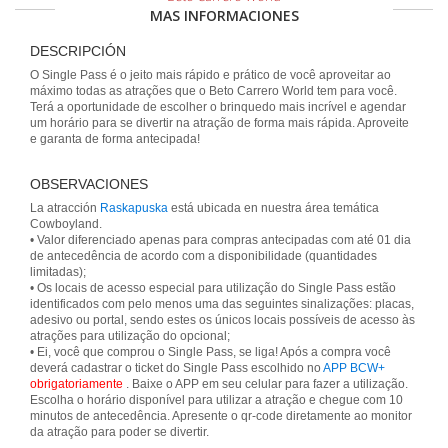
MAS INFORMACIONES
DESCRIPCIÓN
O Single Pass é o jeito mais rápido e prático de você aproveitar ao
máximo todas as atrações que o Beto Carrero World tem para você.
Terá a oportunidade de escolher o brinquedo mais incrível e agendar
um horário para se divertir na atração de forma mais rápida. Aproveite
e garanta de forma antecipada!
OBSERVACIONES
La atracción
Raskapuska
está ubicada en nuestra área temática
Cowboyland.
• Valor diferenciado apenas para compras antecipadas com até 01 dia
de antecedência de acordo com a disponibilidade (quantidades
limitadas);
• Os locais de acesso especial para utilização do Single Pass estão
identificados com pelo menos uma das seguintes sinalizações: placas,
adesivo ou portal, sendo estes os únicos locais possíveis de acesso às
atrações para utilização do opcional;
• Ei, você que comprou o Single Pass, se liga! Após a compra você
deverá cadastrar o ticket do Single Pass escolhido no
APP BCW+
obrigatoriamente
. Baixe o APP em seu celular para fazer a utilização.
Escolha o horário disponível para utilizar a atração e chegue com 10
minutos de antecedência. Apresente o qr-code diretamente ao monitor
da atração para poder se divertir.