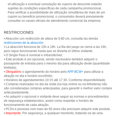
•A utilização e eventual cumulação de cupons de desconto estarão
sujeitas às condições específicas de cada campanha promocional.
Para verificar a possibilidade de utilização simultânea de mais de um
cupom ou benefício promocional, o consumidor deverá previamente
consultar os canais oficiais de atendimento comercial da empresa.
RESTRICCIONES
• Atracción con restricción de altura de 0,80 cm, consulta las demás
restricciones de la atracción
;
• La atracción funciona de 10h a 18h. La fila del juego se cierra a las 18h,
pero sigue funcionando hasta que se divierta el último visitante.
• O Single Pass é nominal e intransferível;
• Este produto é um opcional, sendo necessário também adquirir o
passaporte de entrada para o mesmo dia para utilização deste (quantidade
limitada);
•
Obrigatório
o agendamento do horário pelo
APP BCW+
para utilizar a
atração no dia e horário escolhido;
• Horários de agendamentos 10:15 até 17:30. Conforme disponibilidade;
• Compras realizadas no dia da visita (na loja online ou na bilheteria) não
são consideradas compras antecipadas, para garantir o melhor valor compre
antecipadamente;
• Ao adquirir o opcional o visitante deve seguir as normas e procedimentos
de segurança estabelecidos, assim como respeitar o horário de
funcionamento de cada atração;
• PCDs e pessoas com mais de 60 anos não precisam adquirir este produto.
•
Importante:
Por segurança, a qualquer momento, tratando-se de uma