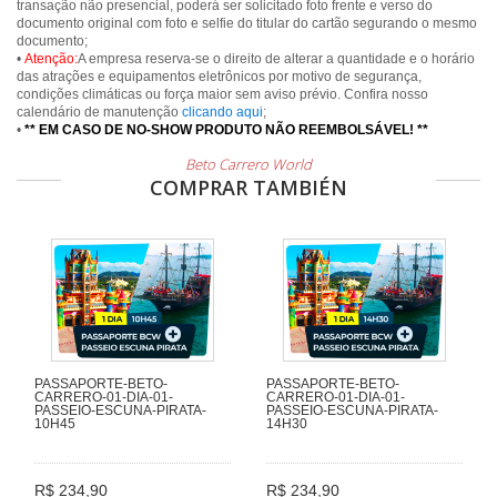
transação não presencial, poderá ser solicitado foto frente e verso do
documento original com foto e selfie do titular do cartão segurando o mesmo
documento;
•
Atenção:
A empresa reserva-se o direito de alterar a quantidade e o horário
das atrações e equipamentos eletrônicos por motivo de segurança,
condições climáticas ou força maior sem aviso prévio. Confira nosso
calendário de manutenção
clicando aqui
;
•
** EM CASO DE NO-SHOW PRODUTO NÃO REEMBOLSÁVEL! **
Beto Carrero World
COMPRAR TAMBIÉN
PASSAPORTE-BETO-
PASSAPORTE-BETO-
CARRERO-01-DIA-01-
CARRERO-01-DIA-01-
PASSEIO-ESCUNA-PIRATA-
PASSEIO-ESCUNA-PIRATA-
10H45
14H30
R$ 234,90
R$ 234,90