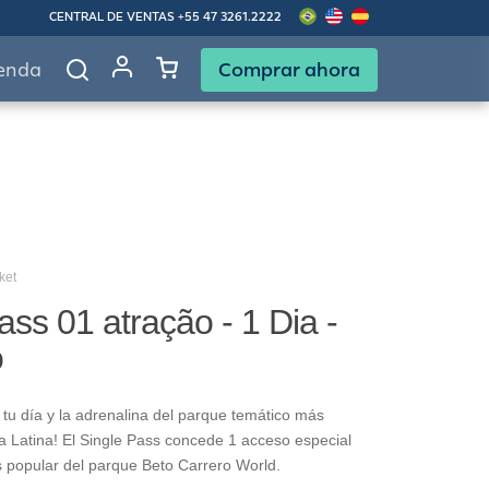
CENTRAL DE VENTAS
+55 47 3261.2222
Comprar ahora
enda
ket
ass 01 atração - 1 Dia -
o
tu día y la adrenalina del parque temático más
 Latina! El Single Pass concede 1 acceso especial
s popular del parque Beto Carrero World.