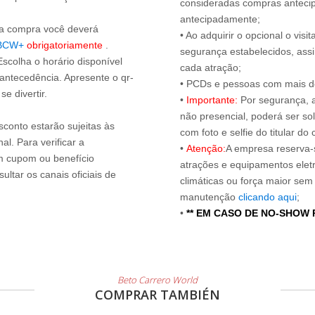
consideradas compras antecip
antecipadamente;
s a compra você deverá
• Ao adquirir o opcional o vi
BCW+
obrigatoriamente
.
segurança estabelecidos, ass
Escolha o horário disponível
cada atração;
 antecedência. Apresente o qr-
• PCDs e pessoas com mais de
e divertir.
•
Importante:
Por segurança, 
não presencial, poderá ser sol
sconto estarão sujeitas às
com foto e selfie do titular 
l. Para verificar a
•
Atenção:
A empresa reserva-s
um cupom ou benefício
atrações e equipamentos elet
ltar os canais oficiais de
climáticas ou força maior sem
manutenção
clicando aqui
;
•
** EM CASO DE NO-SHOW
Beto Carrero World
COMPRAR TAMBIÉN