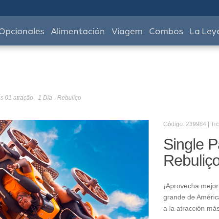
Opcionales
Alimentación
Viagem
Combos
La Ley
s 01 atração - 1 Dia - Rebuliço
Código: 239984 | Tic
Single P
Rebuliç
¡Aprovecha mejor 
grande de América
a la atracción má