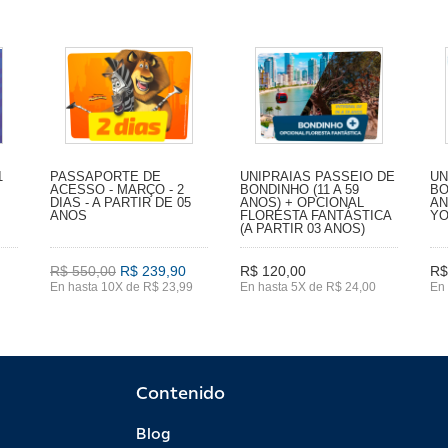
1
PASSAPORTE DE
UNIPRAIAS PASSEIO DE
UN
ACESSO - MARÇO - 2
BONDINHO (11 A 59
BO
DIAS - A PARTIR DE 05
ANOS) + OPCIONAL
AN
ANOS
FLORESTA FANTÁSTICA
YO
(A PARTIR 03 ANOS)
R$ 550,00
R$ 239,90
R$ 120,00
R$
En hasta 10X de R$ 23,99
En hasta 5X de R$ 24,00
En 
Contenido
Blog