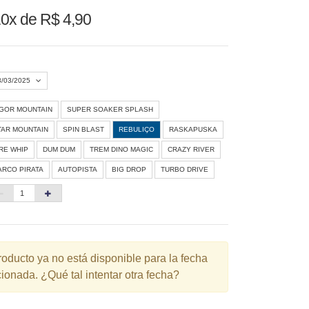
0x de R$ 4,90
3/03/2025
IGOR MOUNTAIN
SUPER SOAKER SPLASH
Agosto 2026
»
TAR MOUNTAIN
SPIN BLAST
REBULIÇO
RASKAPUSKA
D
S
T
Q
Q
S
S
IRE WHIP
DUM DUM
TREM DINO MAGIC
CRAZY RIVER
ARCO PIRATA
AUTOPISTA
BIG DROP
TURBO DRIVE
1
3
4
5
6
7
8
10
11
12
13
14
15
6
17
18
19
20
21
22
3
24
25
26
27
28
29
roducto ya no está disponible para la fecha
ionada. ¿Qué tal intentar otra fecha?
0
31