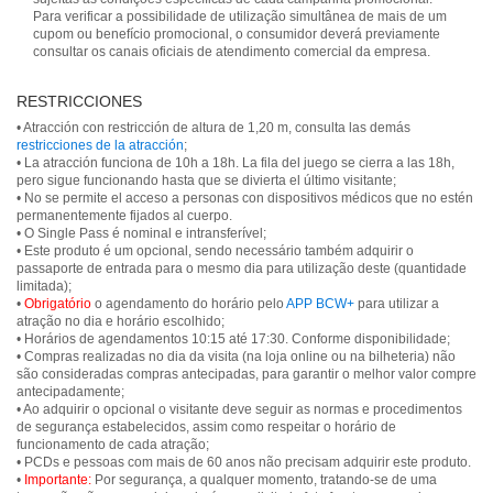
Para verificar a possibilidade de utilização simultânea de mais de um
cupom ou benefício promocional, o consumidor deverá previamente
consultar os canais oficiais de atendimento comercial da empresa.
RESTRICCIONES
• Atracción con restricción de altura de 1,20 m, consulta las demás
restricciones de la atracción
;
• La atracción funciona de 10h a 18h. La fila del juego se cierra a las 18h,
pero sigue funcionando hasta que se divierta el último visitante;
• No se permite el acceso a personas con dispositivos médicos que no estén
permanentemente fijados al cuerpo.
• O Single Pass é nominal e intransferível;
• Este produto é um opcional, sendo necessário também adquirir o
passaporte de entrada para o mesmo dia para utilização deste (quantidade
limitada);
•
Obrigatório
o agendamento do horário pelo
APP BCW+
para utilizar a
atração no dia e horário escolhido;
• Horários de agendamentos 10:15 até 17:30. Conforme disponibilidade;
• Compras realizadas no dia da visita (na loja online ou na bilheteria) não
são consideradas compras antecipadas, para garantir o melhor valor compre
antecipadamente;
• Ao adquirir o opcional o visitante deve seguir as normas e procedimentos
de segurança estabelecidos, assim como respeitar o horário de
funcionamento de cada atração;
• PCDs e pessoas com mais de 60 anos não precisam adquirir este produto.
•
Importante:
Por segurança, a qualquer momento, tratando-se de uma