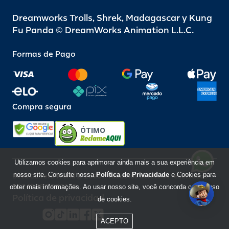
Dreamworks Trolls, Shrek, Madagascar y Kung
Fu Panda © DreamWorks Animation L.L.C.
Formas de Pago
Compra segura
ÓTIMO
Utilizamos cookies para aprimorar ainda mais a sua experiência em
nosso site. Consulte nossa
Política de Privacidade
e Cookies para
Beto Carrero World @ 2026 / Todos los derechos reservados
85.248.987/0001-10
obter mais informações. Ao usar nosso site, você concorda com o uso
Política de privacidad
de cookies.
ACEPTO