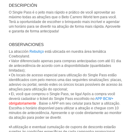
DESCRIPCIÓN
O Single Pass é o jeito mais rápido e prático de você aproveitar ao
máximo todas as atrações que o Beto Carrero World tem para você.
Terá a oportunidade de escolher o brinquedo mais incrível e agendar
um horário para se divertir na atração de forma mais rápida. Aproveite
e garanta de forma antecipada!
OBSERVACIONES
La atracción
Rebuliço
está ubicada en nuestra área temática
Cowboyland.
• Valor diferenciado apenas para compras antecipadas com até 01 dia
de antecedência de acordo com a disponibilidade (quantidades
limitadas);
• Os locais de acesso especial para utilização do Single Pass estão
identificados com pelo menos uma das seguintes sinalizações: placas,
adesivo ou portal, sendo estes os únicos locais possíveis de acesso às
atrações para utilização do opcional;
• Ei, você que comprou o Single Pass, se liga! Após a compra você
deverá cadastrar o ticket do Single Pass escolhido no
APP BCW+
obrigatoriamente
. Baixe o APP em seu celular para fazer a utilização.
Escolha o horário disponível para utilizar a atração e chegue com 10
minutos de antecedência. Apresente o qr-code diretamente ao monitor
da atração para poder se divertir.
•A utilização e eventual cumulação de cupons de desconto estarão
sujeitas às condições específicas de cada campanha promocional.