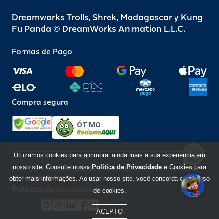
Dreamworks Trolls, Shrek, Madagascar y Kung
Fu Panda © DreamWorks Animation L.L.C.
Formas de Pago
Compra segura
ÓTIMO
Utilizamos cookies para aprimorar ainda mais a sua experiência em
nosso site. Consulte nossa
Política de Privacidade
e Cookies para
Beto Carrero World @ 2026 / Todos los derechos reservados
85.248.987/0001-10
obter mais informações. Ao usar nosso site, você concorda com o uso
Política de privacidad
de cookies.
ACEPTO