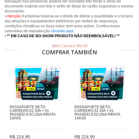
transação não presencial, poderá ser solicitado foto frente e verso do
documento original com foto e selfie do titular do cartão segurando o mesmo
documento;
•
Atenção:
A empresa reserva-se o direito de alterar a quantidade e o horário
das atrações e equipamentos eletrônicos por motivo de segurança,
condições climáticas ou força maior sem aviso prévio. Confira nosso
calendário de manutenção
clicando aqui
;
•
** EM CASO DE NO-SHOW PRODUTO NÃO REEMBOLSÁVEL! **
Beto Carrero World
COMPRAR TAMBIÉN
PASSAPORTE BETO
PASSAPORTE BETO
CARRERO 01 DIA + 01
CARRERO 01 DIA + 01
PASSEIO ESCUNA PIRATA
PASSEIO ESCUNA PIRATA
10H45
14H30
R$ 224,90
R$ 224,90