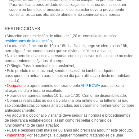
Para verificar a possibilidade de utilização simultânea de mais de um
cupom ou benefício promocional, o consumidor deverá previamente
consultar os canais oficiais de atendimento comercial da empresa.
RESTRICCIONES
• Atracción con restricción de altura de 1,20 m, consulta las demás
restricciones de la atracción
;
• La atracción funciona de 10h a 18h. La fila del juego se cierra a las 18h,
pero sigue funcionando hasta que se divierta el último visitante;
• No se permite el acceso a personas con dispositivos médicos que no estén
permanentemente fijados al cuerpo.
• O Single Pass é nominal e intransferível;
• Este produto é um opcional, sendo necessário também adquirir o
passaporte de entrada para o mesmo dia para utilização deste (quantidade
limitada);
•
Obrigatório
o agendamento do horário pelo
APP BCW+
para utilizar a
atração no dia e horário escolhido;
• Horários de agendamentos 10:15 até 17:30. Conforme disponibilidade;
• Compras realizadas no dia da visita (na loja online ou na bilheteria) não
são consideradas compras antecipadas, para garantir o melhor valor compre
antecipadamente;
• Ao adquirir o opcional o visitante deve seguir as normas e procedimentos
de segurança estabelecidos, assim como respeitar o horário de
funcionamento de cada atração;
• PCDs e pessoas com mais de 60 anos não precisam adquirir este produto.
•
Importante:
Por segurança, a qualquer momento, tratando-se de uma