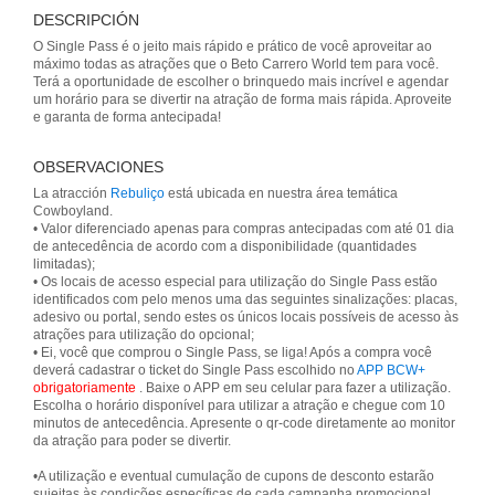
DESCRIPCIÓN
O Single Pass é o jeito mais rápido e prático de você aproveitar ao
máximo todas as atrações que o Beto Carrero World tem para você.
Terá a oportunidade de escolher o brinquedo mais incrível e agendar
um horário para se divertir na atração de forma mais rápida. Aproveite
e garanta de forma antecipada!
OBSERVACIONES
La atracción
Rebuliço
está ubicada en nuestra área temática
Cowboyland.
• Valor diferenciado apenas para compras antecipadas com até 01 dia
de antecedência de acordo com a disponibilidade (quantidades
limitadas);
• Os locais de acesso especial para utilização do Single Pass estão
identificados com pelo menos uma das seguintes sinalizações: placas,
adesivo ou portal, sendo estes os únicos locais possíveis de acesso às
atrações para utilização do opcional;
• Ei, você que comprou o Single Pass, se liga! Após a compra você
deverá cadastrar o ticket do Single Pass escolhido no
APP BCW+
obrigatoriamente
. Baixe o APP em seu celular para fazer a utilização.
Escolha o horário disponível para utilizar a atração e chegue com 10
minutos de antecedência. Apresente o qr-code diretamente ao monitor
da atração para poder se divertir.
•A utilização e eventual cumulação de cupons de desconto estarão
sujeitas às condições específicas de cada campanha promocional.