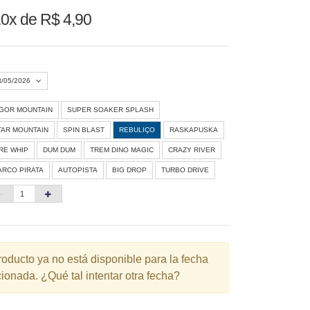
0x de R$ 4,90
8/05/2026
IGOR MOUNTAIN
SUPER SOAKER SPLASH
Agosto 2026
»
TAR MOUNTAIN
SPIN BLAST
REBULIÇO
RASKAPUSKA
D
S
T
Q
Q
S
S
IRE WHIP
DUM DUM
TREM DINO MAGIC
CRAZY RIVER
ARCO PIRATA
AUTOPISTA
BIG DROP
TURBO DRIVE
1
3
4
5
6
7
8
10
11
12
13
14
15
6
17
18
19
20
21
22
3
24
25
26
27
28
29
roducto ya no está disponible para la fecha
ionada. ¿Qué tal intentar otra fecha?
0
31