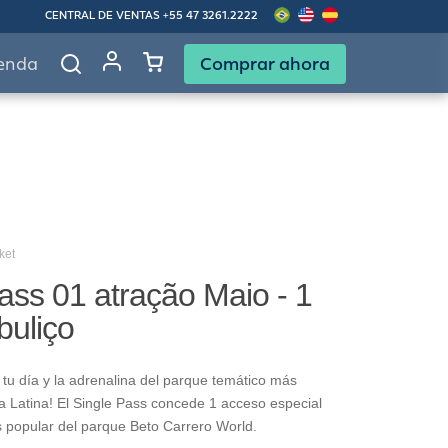
CENTRAL DE VENTAS
+55 47 3261.2222
Comprar ahora
enda
ket
ass 01 atração Maio - 1
buliço
tu día y la adrenalina del parque temático más
 Latina! El Single Pass concede 1 acceso especial
s popular del parque Beto Carrero World.