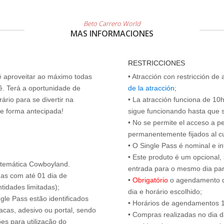
Beto Carrero World
MAS INFORMACIONES
RESTRICCIONES
cê aproveitar ao máximo todas
• Atracción con restricción de
ê. Terá a oportunidade de
de la atracción
;
ário para se divertir na
• La atracción funciona de 10h 
de forma antecipada!
sigue funcionando hasta que se 
• No se permite el acceso a p
permanentemente fijados al c
• O Single Pass é nominal e int
• Este produto é um opcional
 temática Cowboyland.
entrada para o mesmo dia para
das com até 01 dia de
•
Obrigatório
o agendamento d
tidades limitadas);
dia e horário escolhido;
ngle Pass estão identificados
• Horários de agendamentos 1
acas, adesivo ou portal, sendo
• Compras realizadas no dia da
es para utilização do