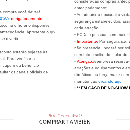
consideradas compras antecip
antecipadamente;
s a compra você deverá
• Ao adquirir o opcional o vi
BCW+
obrigatoriamente
.
segurança estabelecidos, ass
Escolha o horário disponível
cada atração;
 antecedência. Apresente o qr-
• PCDs e pessoas com mais de
e divertir.
•
Importante:
Por segurança, 
não presencial, poderá ser sol
sconto estarão sujeitas às
com foto e selfie do titular 
l. Para verificar a
•
Atenção:
A empresa reserva-s
um cupom ou benefício
atrações e equipamentos elet
ltar os canais oficiais de
climáticas ou força maior sem
manutenção
clicando aqui
;
•
** EM CASO DE NO-SHOW
Beto Carrero World
COMPRAR TAMBIÉN