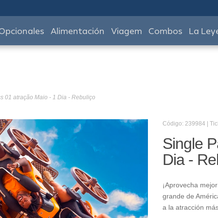
Opcionales
Alimentación
Viagem
Combos
La Ley
s 01 atração Maio - 1 Dia - Rebuliço
Código: 239984 | Tic
Single P
Dia - Re
¡Aprovecha mejor 
grande de América
a la atracción má