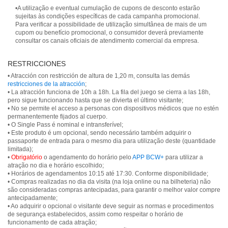
•A utilização e eventual cumulação de cupons de desconto estarão
sujeitas às condições específicas de cada campanha promocional.
Para verificar a possibilidade de utilização simultânea de mais de um
cupom ou benefício promocional, o consumidor deverá previamente
consultar os canais oficiais de atendimento comercial da empresa.
RESTRICCIONES
• Atracción con restricción de altura de 1,20 m, consulta las demás
restricciones de la atracción
;
• La atracción funciona de 10h a 18h. La fila del juego se cierra a las 18h,
pero sigue funcionando hasta que se divierta el último visitante;
• No se permite el acceso a personas con dispositivos médicos que no estén
permanentemente fijados al cuerpo.
• O Single Pass é nominal e intransferível;
• Este produto é um opcional, sendo necessário também adquirir o
passaporte de entrada para o mesmo dia para utilização deste (quantidade
limitada);
•
Obrigatório
o agendamento do horário pelo
APP BCW+
para utilizar a
atração no dia e horário escolhido;
• Horários de agendamentos 10:15 até 17:30. Conforme disponibilidade;
• Compras realizadas no dia da visita (na loja online ou na bilheteria) não
são consideradas compras antecipadas, para garantir o melhor valor compre
antecipadamente;
• Ao adquirir o opcional o visitante deve seguir as normas e procedimentos
de segurança estabelecidos, assim como respeitar o horário de
funcionamento de cada atração;