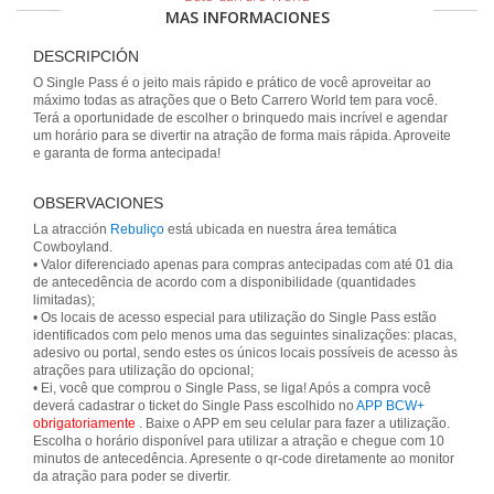
MAS INFORMACIONES
DESCRIPCIÓN
O Single Pass é o jeito mais rápido e prático de você aproveitar ao
máximo todas as atrações que o Beto Carrero World tem para você.
Terá a oportunidade de escolher o brinquedo mais incrível e agendar
um horário para se divertir na atração de forma mais rápida. Aproveite
e garanta de forma antecipada!
OBSERVACIONES
La atracción
Rebuliço
está ubicada en nuestra área temática
Cowboyland.
• Valor diferenciado apenas para compras antecipadas com até 01 dia
de antecedência de acordo com a disponibilidade (quantidades
limitadas);
• Os locais de acesso especial para utilização do Single Pass estão
identificados com pelo menos uma das seguintes sinalizações: placas,
adesivo ou portal, sendo estes os únicos locais possíveis de acesso às
atrações para utilização do opcional;
• Ei, você que comprou o Single Pass, se liga! Após a compra você
deverá cadastrar o ticket do Single Pass escolhido no
APP BCW+
obrigatoriamente
. Baixe o APP em seu celular para fazer a utilização.
Escolha o horário disponível para utilizar a atração e chegue com 10
minutos de antecedência. Apresente o qr-code diretamente ao monitor
da atração para poder se divertir.