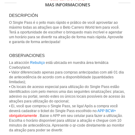
MAS INFORMACIONES
DESCRIPCIÓN
O Single Pass é o jeito mais rápido e prático de você aproveitar ao
máximo todas as atrações que o Beto Carrero World tem para você.
Terá a oportunidade de escolher o brinquedo mais incrível e agendar
um horário para se divertir na atração de forma mais rápida. Aproveite
e garanta de forma antecipada!
OBSERVACIONES
La atracción
Rebuliço
está ubicada en nuestra área temática
Cowboyland.
• Valor diferenciado apenas para compras antecipadas com até 01 dia
de antecedência de acordo com a disponibilidade (quantidades
limitadas);
• Os locais de acesso especial para utilização do Single Pass estão
identificados com pelo menos uma das seguintes sinalizações: placas,
adesivo ou portal, sendo estes os únicos locais possíveis de acesso às
atrações para utilização do opcional;
• Ei, você que comprou o Single Pass, se liga! Após a compra você
deverá cadastrar o ticket do Single Pass escolhido no
APP BCW+
obrigatoriamente
. Baixe o APP em seu celular para fazer a utilização.
Escolha o horário disponível para utilizar a atração e chegue com 10
minutos de antecedência. Apresente o qr-code diretamente ao monitor
da atração para poder se divertir.