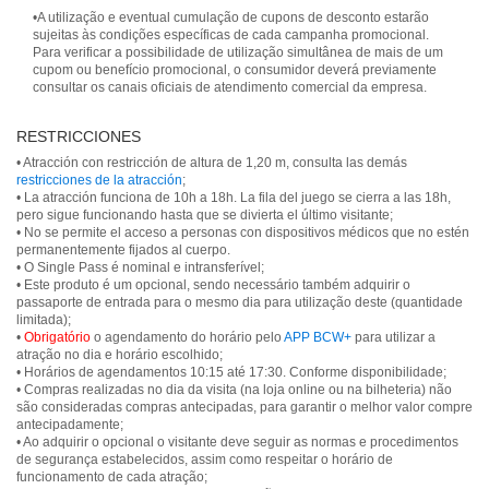
•A utilização e eventual cumulação de cupons de desconto estarão
sujeitas às condições específicas de cada campanha promocional.
Para verificar a possibilidade de utilização simultânea de mais de um
cupom ou benefício promocional, o consumidor deverá previamente
consultar os canais oficiais de atendimento comercial da empresa.
RESTRICCIONES
• Atracción con restricción de altura de 1,20 m, consulta las demás
restricciones de la atracción
;
• La atracción funciona de 10h a 18h. La fila del juego se cierra a las 18h,
pero sigue funcionando hasta que se divierta el último visitante;
• No se permite el acceso a personas con dispositivos médicos que no estén
permanentemente fijados al cuerpo.
• O Single Pass é nominal e intransferível;
• Este produto é um opcional, sendo necessário também adquirir o
passaporte de entrada para o mesmo dia para utilização deste (quantidade
limitada);
•
Obrigatório
o agendamento do horário pelo
APP BCW+
para utilizar a
atração no dia e horário escolhido;
• Horários de agendamentos 10:15 até 17:30. Conforme disponibilidade;
• Compras realizadas no dia da visita (na loja online ou na bilheteria) não
são consideradas compras antecipadas, para garantir o melhor valor compre
antecipadamente;
• Ao adquirir o opcional o visitante deve seguir as normas e procedimentos
de segurança estabelecidos, assim como respeitar o horário de
funcionamento de cada atração;