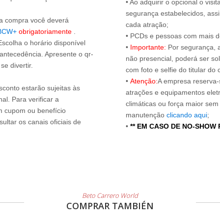
• Ao adquirir o opcional o vi
segurança estabelecidos, ass
s a compra você deverá
cada atração;
BCW+
obrigatoriamente
.
• PCDs e pessoas com mais de
Escolha o horário disponível
•
Importante:
Por segurança, 
 antecedência. Apresente o qr-
não presencial, poderá ser sol
e divertir.
com foto e selfie do titular 
•
Atenção:
A empresa reserva-s
sconto estarão sujeitas às
atrações e equipamentos elet
l. Para verificar a
climáticas ou força maior sem
um cupom ou benefício
manutenção
clicando aqui
;
ltar os canais oficiais de
•
** EM CASO DE NO-SHOW
Beto Carrero World
COMPRAR TAMBIÉN