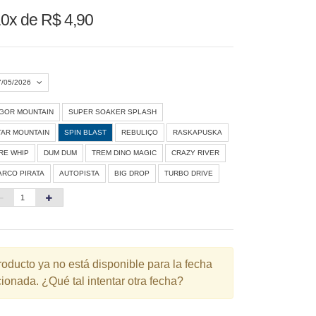
0x de R$ 4,90
7/05/2026
IGOR MOUNTAIN
SUPER SOAKER SPLASH
Agosto 2026
»
TAR MOUNTAIN
SPIN BLAST
REBULIÇO
RASKAPUSKA
D
S
T
Q
Q
S
S
IRE WHIP
DUM DUM
TREM DINO MAGIC
CRAZY RIVER
ARCO PIRATA
AUTOPISTA
BIG DROP
TURBO DRIVE
1
3
4
5
6
7
8
10
11
12
13
14
15
6
17
18
19
20
21
22
3
24
25
26
27
28
29
roducto ya no está disponible para la fecha
ionada. ¿Qué tal intentar otra fecha?
0
31