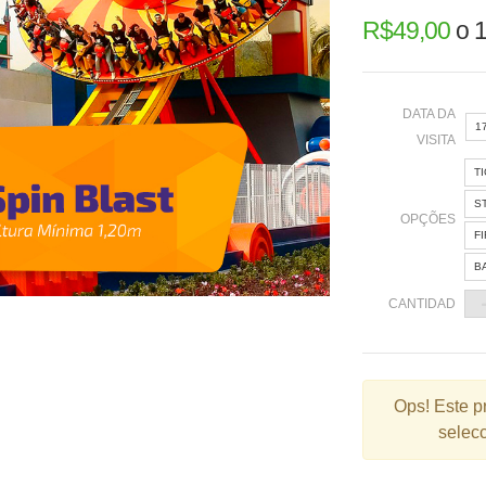
R$
49,00
o
1
DATA DA
1
VISITA
T
«
S
OPÇÕES
F
B
2
CANTIDAD
9
1
2
Ops!
Este p
selecc
3