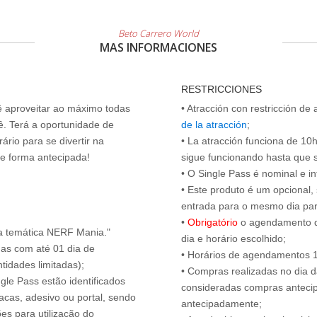
Beto Carrero World
MAS INFORMACIONES
RESTRICCIONES
cê aproveitar ao máximo todas
• Atracción con restricción de
ê. Terá a oportunidade de
de la atracción
;
ário para se divertir na
• La atracción funciona de 10h 
de forma antecipada!
sigue funcionando hasta que se 
• O Single Pass é nominal e int
• Este produto é um opcional
entrada para o mesmo dia para
•
Obrigatório
o agendamento d
a temática NERF Mania."
dia e horário escolhido;
das com até 01 dia de
• Horários de agendamentos 1
tidades limitadas);
• Compras realizadas no dia da
ngle Pass estão identificados
consideradas compras antecip
acas, adesivo ou portal, sendo
antecipadamente;
es para utilização do