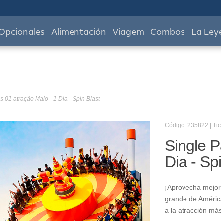
Opcionales
Alimentación
Viagem
Combos
La Ley
s 01 atração Maio - 1 Dia - Spin Blast
Código: 235822 | Tic
Single P
Dia - Sp
¡Aprovecha mejor 
grande de América
a la atracción má