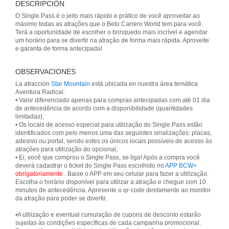
DESCRIPCIÓN
O Single Pass é o jeito mais rápido e prático de você aproveitar ao
máximo todas as atrações que o Beto Carrero World tem para você.
Terá a oportunidade de escolher o brinquedo mais incrível e agendar
um horário para se divertir na atração de forma mais rápida. Aproveite
e garanta de forma antecipada!
OBSERVACIONES
La atracción
Star Mountain
está ubicada en nuestra área temática
Aventura Radical.
• Valor diferenciado apenas para compras antecipadas com até 01 dia
de antecedência de acordo com a disponibilidade (quantidades
limitadas);
• Os locais de acesso especial para utilização do Single Pass estão
identificados com pelo menos uma das seguintes sinalizações: placas,
adesivo ou portal, sendo estes os únicos locais possíveis de acesso às
atrações para utilização do opcional;
• Ei, você que comprou o Single Pass, se liga! Após a compra você
deverá cadastrar o ticket do Single Pass escolhido no
APP BCW+
obrigatoriamente
. Baixe o APP em seu celular para fazer a utilização.
Escolha o horário disponível para utilizar a atração e chegue com 10
minutos de antecedência. Apresente o qr-code diretamente ao monitor
da atração para poder se divertir.
•A utilização e eventual cumulação de cupons de desconto estarão
sujeitas às condições específicas de cada campanha promocional.