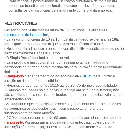
Para verificar a possibilidade de utilização simultânea de mais de um
cupom ou benefício promocional, o consumidor deverá previamente
consultar os canais oficiais de atendimento comercial da empresa.
RESTRICCIONES
• Atracción con restricción de altura de 1,20 m, consulta las demás
restricciones de la atracción
;
• La atracción funciona de 10h a 18h. La fila del juego se cierra a las 18h,
pero sigue funcionando hasta que se divierta el último visitante;
• No se permite el acceso a personas con dispositivos médicos que no estén
permanentemente fijados al cuerpo.
• O Single Pass é nominal e intransferível;
• Este produto é um opcional, sendo necessário também adquirir o
passaporte de entrada para o mesmo dia para utilização deste (quantidade
limitada);
•
Obrigatório
o agendamento do horário pelo
APP BCW+
para utilizar a
atração no dia e horário escolhido;
• Horários de agendamentos 10:15 até 17:30. Conforme disponibilidade;
• Compras realizadas no dia da visita (na loja online ou na bilheteria) não
são consideradas compras antecipadas, para garantir o melhor valor compre
antecipadamente;
• Ao adquirir o opcional o visitante deve seguir as normas e procedimentos
de segurança estabelecidos, assim como respeitar o horário de
funcionamento de cada atração;
• PCDs e pessoas com mais de 60 anos não precisam adquirir este produto.
•
Importante:
Por segurança, a qualquer momento, tratando-se de uma
transação não presencial, poderá ser solicitado foto frente e verso do