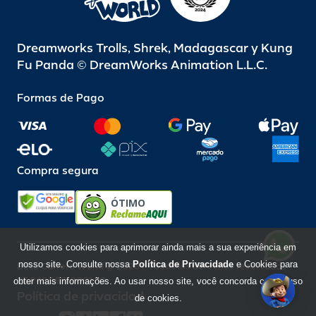
Dreamworks Trolls, Shrek, Madagascar y Kung
Fu Panda © DreamWorks Animation L.L.C.
Formas de Pago
Compra segura
ÓTIMO
Utilizamos cookies para aprimorar ainda mais a sua experiência em
nosso site. Consulte nossa
Política de Privacidade
e Cookies para
Beto Carrero World @ 2026 / Todos los derechos reservados
85.248.987/0001-10
obter mais informações. Ao usar nosso site, você concorda com o uso
Política de privacidad
de cookies.