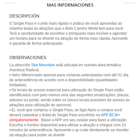
MAS INFORMACIONES
DESCRIPCIÓN
O Single Pass é o jeito mais rápido e prático de você aproveitar ao
máximo todas as atrações que o Beto Carrero World tem para você.
Terá a oportunidade de escolher o brinquedo mais incrível e agendar
um horário para se divertir na atração de forma mais rápida. Aproveite
e garanta de forma antecipada!
OBSERVACIONES
La atracción
Star Mountain
está ubicada en nuestra área temática
Aventura Radical.
• Valor diferenciado apenas para compras antecipadas com até 01 dia
de antecedência de acordo com a disponibilidade (quantidades
limitadas);
• Os locais de acesso especial para utilização do Single Pass estão
identificados com pelo menos uma das seguintes sinalizações: placas,
adesivo ou portal, sendo estes os únicos locais possíveis de acesso às
atrações para utilização do opcional;
• Ei, você que comprou o Single Pass, se liga! Após a compra você
deverá cadastrar o ticket do Single Pass escolhido no
APP BCW+
obrigatoriamente
. Baixe o APP em seu celular para fazer a utilização.
Escolha o horário disponível para utilizar a atração e chegue com 10
minutos de antecedência. Apresente o qr-code diretamente ao monitor
da atração para poder se divertir.