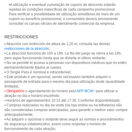
•A utilização e eventual cumulação de cupons de desconto estarão
sujeitas às condições específicas de cada campanha promocional.
Para verificar a possibilidade de utilização simultânea de mais de um
cupom ou benefício promocional, o consumidor deverá previamente
consultar os canais oficiais de atendimento comercial da empresa.
RESTRICCIONES
• Atracción con restricción de altura de 1,20 m, consulta las demás
restricciones de la atracción
;
• La atracción funciona de 10h a 18h. La fila del juego se cierra a las 18h,
pero sigue funcionando hasta que se divierta el último visitante;
• No se permite el acceso a personas con dispositivos médicos que no estén
permanentemente fijados al cuerpo.
• O Single Pass é nominal e intransferível;
• Este produto é um opcional, sendo necessário também adquirir o
passaporte de entrada para o mesmo dia para utilização deste (quantidade
limitada);
•
Obrigatório
o agendamento do horário pelo
APP BCW+
para utilizar a
atração no dia e horário escolhido;
• Horários de agendamentos 10:15 até 17:30. Conforme disponibilidade;
• Compras realizadas no dia da visita (na loja online ou na bilheteria) não
são consideradas compras antecipadas, para garantir o melhor valor compre
antecipadamente;
• Ao adquirir o opcional o visitante deve seguir as normas e procedimentos
de segurança estabelecidos, assim como respeitar o horário de
funcionamento de cada atração;