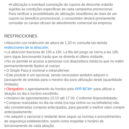
•A utilização e eventual cumulação de cupons de desconto estarão
sujeitas às condições específicas de cada campanha promocional.
Para verificar a possibilidade de utilização simultânea de mais de um
cupom ou benefício promocional, o consumidor deverá previamente
consultar os canais oficiais de atendimento comercial da empresa.
RESTRICCIONES
• Atracción con restricción de altura de 1,20 m, consulta las demás
restricciones de la atracción
;
• La atracción funciona de 10h a 18h. La fila del juego se cierra a las 18h,
pero sigue funcionando hasta que se divierta el último visitante;
• No se permite el acceso a personas con dispositivos médicos que no estén
permanentemente fijados al cuerpo.
• O Single Pass é nominal e intransferível;
• Este produto é um opcional, sendo necessário também adquirir o
passaporte de entrada para o mesmo dia para utilização deste (quantidade
limitada);
•
Obrigatório
o agendamento do horário pelo
APP BCW+
para utilizar a
atração no dia e horário escolhido;
• Horários de agendamentos 10:15 até 17:30. Conforme disponibilidade;
• Compras realizadas no dia da visita (na loja online ou na bilheteria) não
são consideradas compras antecipadas, para garantir o melhor valor compre
antecipadamente;
• Ao adquirir o opcional o visitante deve seguir as normas e procedimentos
de segurança estabelecidos, assim como respeitar o horário de
funcionamento de cada atração;