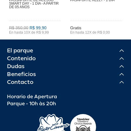
SMART DAY - 1 DIA - A PARTIR
DE 05 ANOS
R$ 350,00
R$ 99,90
Gratis
En hasta 10X de R$ 9,99
En hasta 12X de R$ 0,00
El parque
Contenido
Dudas
Beneficios
Contacto
Horario de Apertura
Parque - 10h às 20h