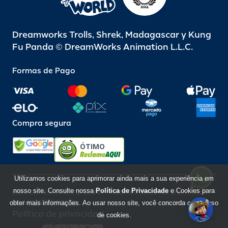
Dreamworks Trolls, Shrek, Madagascar y Kung
Fu Panda © DreamWorks Animation L.L.C.
Formas de Pago
Compra segura
ÓTIMO
Utilizamos cookies para aprimorar ainda mais a sua experiência em
nosso site. Consulte nossa
Política de Privacidade
e Cookies para
Beto Carrero World @ 2026 / Todos los derechos reservados
85.248.987/0001-10
obter mais informações. Ao usar nosso site, você concorda com o uso
Política de privacidad
de cookies.