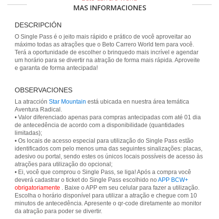
MAS INFORMACIONES
DESCRIPCIÓN
O Single Pass é o jeito mais rápido e prático de você aproveitar ao
máximo todas as atrações que o Beto Carrero World tem para você.
Terá a oportunidade de escolher o brinquedo mais incrível e agendar
um horário para se divertir na atração de forma mais rápida. Aproveite
e garanta de forma antecipada!
OBSERVACIONES
La atracción
Star Mountain
está ubicada en nuestra área temática
Aventura Radical.
• Valor diferenciado apenas para compras antecipadas com até 01 dia
de antecedência de acordo com a disponibilidade (quantidades
limitadas);
• Os locais de acesso especial para utilização do Single Pass estão
identificados com pelo menos uma das seguintes sinalizações: placas,
adesivo ou portal, sendo estes os únicos locais possíveis de acesso às
atrações para utilização do opcional;
• Ei, você que comprou o Single Pass, se liga! Após a compra você
deverá cadastrar o ticket do Single Pass escolhido no
APP BCW+
obrigatoriamente
. Baixe o APP em seu celular para fazer a utilização.
Escolha o horário disponível para utilizar a atração e chegue com 10
minutos de antecedência. Apresente o qr-code diretamente ao monitor
da atração para poder se divertir.