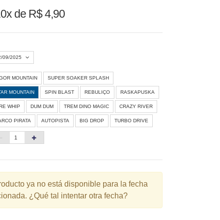
0x de R$ 4,90
2/09/2025
IGOR MOUNTAIN
SUPER SOAKER SPLASH
Agosto 2026
»
TAR MOUNTAIN
SPIN BLAST
REBULIÇO
RASKAPUSKA
D
S
T
Q
Q
S
S
IRE WHIP
DUM DUM
TREM DINO MAGIC
CRAZY RIVER
ARCO PIRATA
AUTOPISTA
BIG DROP
TURBO DRIVE
1
3
4
5
6
7
8
10
11
12
13
14
15
6
17
18
19
20
21
22
3
24
25
26
27
28
29
roducto ya no está disponible para la fecha
ionada. ¿Qué tal intentar otra fecha?
0
31