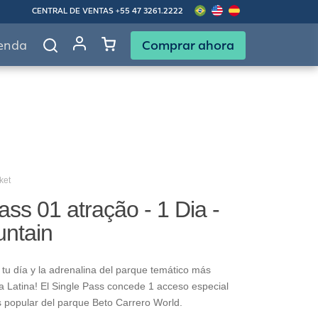
CENTRAL DE VENTAS
+55 47 3261.2222
Comprar ahora
enda
ket
ass 01 atração - 1 Dia -
untain
tu día y la adrenalina del parque temático más
 Latina! El Single Pass concede 1 acceso especial
s popular del parque Beto Carrero World.