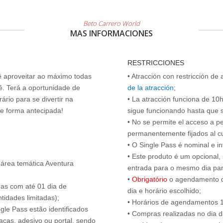
Beto Carrero World
MAS INFORMACIONES
RESTRICCIONES
cê aproveitar ao máximo todas
• Atracción con restricción de
ê. Terá a oportunidade de
de la atracción
;
ário para se divertir na
• La atracción funciona de 10h 
de forma antecipada!
sigue funcionando hasta que se 
• No se permite el acceso a p
permanentemente fijados al c
• O Single Pass é nominal e int
• Este produto é um opcional
 área temática Aventura
entrada para o mesmo dia para
•
Obrigatório
o agendamento d
das com até 01 dia de
dia e horário escolhido;
tidades limitadas);
• Horários de agendamentos 1
ngle Pass estão identificados
• Compras realizadas no dia da
acas, adesivo ou portal, sendo