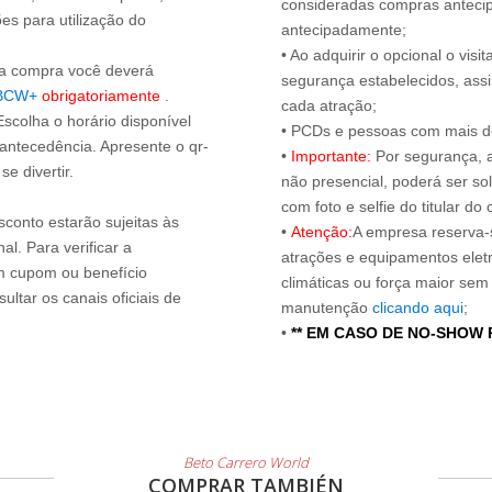
consideradas compras antecip
es para utilização do
antecipadamente;
• Ao adquirir o opcional o vi
s a compra você deverá
segurança estabelecidos, ass
BCW+
obrigatoriamente
.
cada atração;
Escolha o horário disponível
• PCDs e pessoas com mais de
 antecedência. Apresente o qr-
•
Importante:
Por segurança, 
e divertir.
não presencial, poderá ser sol
com foto e selfie do titular 
sconto estarão sujeitas às
•
Atenção:
A empresa reserva-s
l. Para verificar a
atrações e equipamentos elet
um cupom ou benefício
climáticas ou força maior sem
ltar os canais oficiais de
manutenção
clicando aqui
;
•
** EM CASO DE NO-SHOW
Beto Carrero World
COMPRAR TAMBIÉN