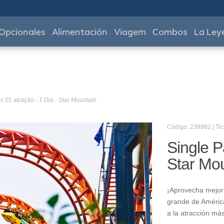
Opcionales
Alimentación
Viagem
Combos
La Ley
s 01 atração - 1 Dia - Star Mountain
Código: 239982 | Tic
Single P
Star Mo
¡Aprovecha mejor 
grande de América
a la atracción má