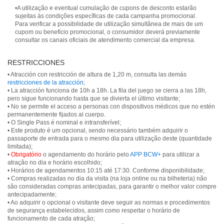
•A utilização e eventual cumulação de cupons de desconto estarão
sujeitas às condições específicas de cada campanha promocional.
Para verificar a possibilidade de utilização simultânea de mais de um
cupom ou benefício promocional, o consumidor deverá previamente
consultar os canais oficiais de atendimento comercial da empresa.
RESTRICCIONES
• Atracción con restricción de altura de 1,20 m, consulta las demás
restricciones de la atracción
;
• La atracción funciona de 10h a 18h. La fila del juego se cierra a las 18h,
pero sigue funcionando hasta que se divierta el último visitante;
• No se permite el acceso a personas con dispositivos médicos que no estén
permanentemente fijados al cuerpo.
• O Single Pass é nominal e intransferível;
• Este produto é um opcional, sendo necessário também adquirir o
passaporte de entrada para o mesmo dia para utilização deste (quantidade
limitada);
•
Obrigatório
o agendamento do horário pelo
APP BCW+
para utilizar a
atração no dia e horário escolhido;
• Horários de agendamentos 10:15 até 17:30. Conforme disponibilidade;
• Compras realizadas no dia da visita (na loja online ou na bilheteria) não
são consideradas compras antecipadas, para garantir o melhor valor compre
antecipadamente;
• Ao adquirir o opcional o visitante deve seguir as normas e procedimentos
de segurança estabelecidos, assim como respeitar o horário de
funcionamento de cada atração;