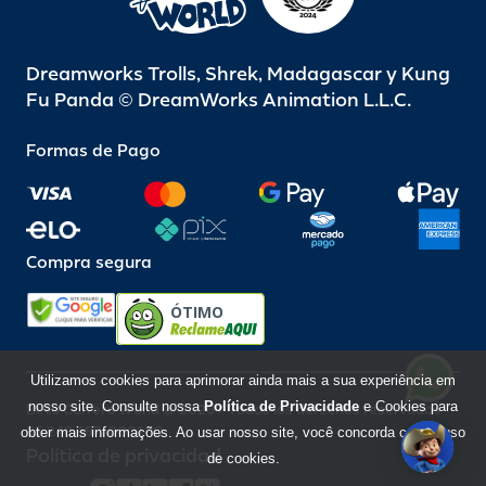
Dreamworks Trolls, Shrek, Madagascar y Kung
Fu Panda © DreamWorks Animation L.L.C.
Formas de Pago
Compra segura
ÓTIMO
Utilizamos cookies para aprimorar ainda mais a sua experiência em
nosso site. Consulte nossa
Política de Privacidade
e Cookies para
Beto Carrero World @ 2026 / Todos los derechos reservados
85.248.987/0001-10
obter mais informações. Ao usar nosso site, você concorda com o uso
Política de privacidad
de cookies.