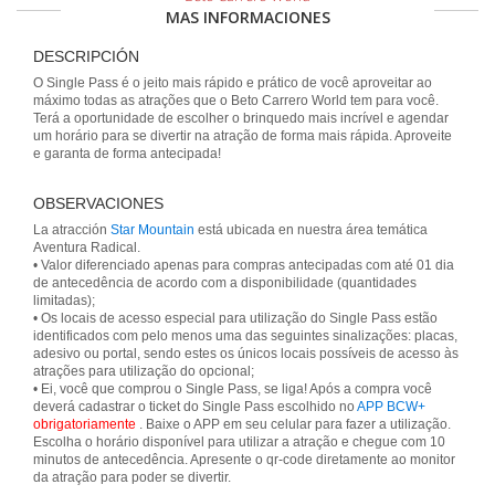
MAS INFORMACIONES
DESCRIPCIÓN
O Single Pass é o jeito mais rápido e prático de você aproveitar ao
máximo todas as atrações que o Beto Carrero World tem para você.
Terá a oportunidade de escolher o brinquedo mais incrível e agendar
um horário para se divertir na atração de forma mais rápida. Aproveite
e garanta de forma antecipada!
OBSERVACIONES
La atracción
Star Mountain
está ubicada en nuestra área temática
Aventura Radical.
• Valor diferenciado apenas para compras antecipadas com até 01 dia
de antecedência de acordo com a disponibilidade (quantidades
limitadas);
• Os locais de acesso especial para utilização do Single Pass estão
identificados com pelo menos uma das seguintes sinalizações: placas,
adesivo ou portal, sendo estes os únicos locais possíveis de acesso às
atrações para utilização do opcional;
• Ei, você que comprou o Single Pass, se liga! Após a compra você
deverá cadastrar o ticket do Single Pass escolhido no
APP BCW+
obrigatoriamente
. Baixe o APP em seu celular para fazer a utilização.
Escolha o horário disponível para utilizar a atração e chegue com 10
minutos de antecedência. Apresente o qr-code diretamente ao monitor
da atração para poder se divertir.