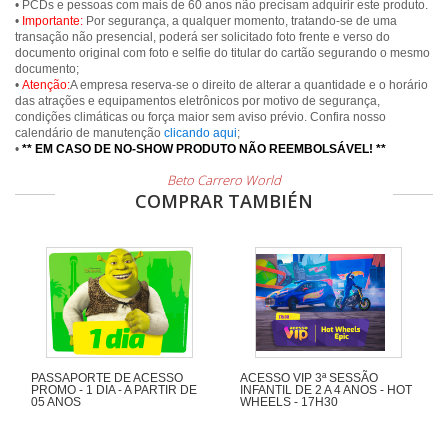
• PCDs e pessoas com mais de 60 anos não precisam adquirir este produto.
•
Importante:
Por segurança, a qualquer momento, tratando-se de uma
transação não presencial, poderá ser solicitado foto frente e verso do
documento original com foto e selfie do titular do cartão segurando o mesmo
documento;
•
Atenção:
A empresa reserva-se o direito de alterar a quantidade e o horário
das atrações e equipamentos eletrônicos por motivo de segurança,
condições climáticas ou força maior sem aviso prévio. Confira nosso
calendário de manutenção
clicando aqui
;
•
** EM CASO DE NO-SHOW PRODUTO NÃO REEMBOLSÁVEL! **
Beto Carrero World
COMPRAR TAMBIÉN
PASSAPORTE DE ACESSO
ACESSO VIP 3ª SESSÃO
PROMO - 1 DIA - A PARTIR DE
INFANTIL DE 2 A 4 ANOS - HOT
05 ANOS
WHEELS - 17H30