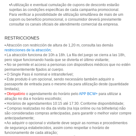
•A utilização e eventual cumulação de cupons de desconto estarão
sujeitas às condições específicas de cada campanha promocional.
Para verificar a possibilidade de utilização simultânea de mais de um
cupom ou benefício promocional, o consumidor deverá previamente
consultar os canais oficiais de atendimento comercial da empresa.
RESTRICCIONES
• Atracción con restricción de altura de 1,20 m, consulta las demás
restricciones de la atracción
;
• La atracción funciona de 10h a 18h. La fila del juego se cierra a las 18h,
pero sigue funcionando hasta que se divierta el último visitante;
• No se permite el acceso a personas con dispositivos médicos que no estén
permanentemente fijados al cuerpo.
• O Single Pass é nominal e intransferível;
• Este produto é um opcional, sendo necessário também adquirir o
passaporte de entrada para o mesmo dia para utilização deste (quantidade
limitada);
•
Obrigatório
o agendamento do horário pelo
APP BCW+
para utilizar a
atração no dia e horário escolhido;
• Horários de agendamentos 10:15 até 17:30. Conforme disponibilidade;
• Compras realizadas no dia da visita (na loja online ou na bilheteria) não
são consideradas compras antecipadas, para garantir o melhor valor compre
antecipadamente;
• Ao adquirir o opcional o visitante deve seguir as normas e procedimentos
de segurança estabelecidos, assim como respeitar o horário de
funcionamento de cada atração;